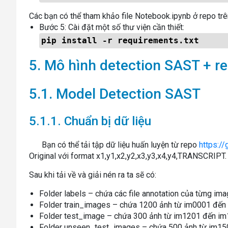
Các bạn có thể tham khảo file Notebook.ipynb ở repo trê
Bước 5: Cài đặt một số thư viện cần thiết:
pip install -r requirements.txt
5. Mô hình detection SAST + r
5.1. Model Detection SAST
5.1.1. Chuẩn bị dữ liệu
Bạn có thể tải tập dữ liệu huấn luyện từ repo
https:/
Original với format x1,y1,x2,y2,x3,y3,x4,y4,TRANSCRIPT
Sau khi tải về và giải nén ra ta sẽ có:
Folder labels – chứa các file annotation của từng im
Folder train_images – chứa 1200 ảnh từ im0001 đến
Folder test_image – chứa 300 ảnh từ im1201 đến i
Folder unseen_test_images – chứa 500 ảnh từ im1