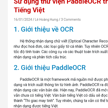
Sử dụng thư viện PaddleOCR tr
Tiếng Việt
16/01/2024
Lê Hoàng Hưng
3 Comments
1. Giới thiệu về OCR
Hệ thống nhận dạng chữ viết (Optical Character Reco
như đọc hoá đơn, các loại giấy tờ cá nhân. Tuy nhiên OC
tốc độ tính toán. Các công cụ và các thuật toán trích xuấ
nhận dạng và phân tích cấu trúc.
2. Giới thiệu PaddleOCR
PaddleOCR là một framework mã nguồn mở được phát
dạng và trích xuất thông tin từ hình ảnh. PaddleOCR ra đờ
nhận dạng các văn bản dài. Hiện nay, PaddleOCR đã mở 
vẫn chưa có tiếng Việt. Văn bản tiếng Việt có dấu sẽ đọc 
thành “Thi giac may tinh”. Tuy nhiên, chúng ta vẫn có thể
nhận dạng được tiếng Việt.