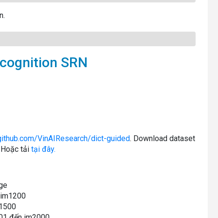
n.
ecognition SRN
/github.com/VinAIResearch/dict-guided
. Download dataset
. Hoặc tải
tại đây.
age
 im1200
m1500
501 đến im2000