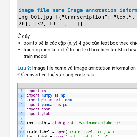
image file name Image annotation infor
img_001.jpg [{“transcription”: “text”,
26], [32, 19]]}, {…}]
Ở đây
points sẽ là các cặp (x, y) 4 góc của text box theo ch
transcription là text ở trong text box hiện tại. Khi chứ
train model.
Lưu ý:
Image file name và Image annotation information 
Để convert có thể sử dụng code sau:
1
import
os
2
import
numpy 
as
np
3
from
tqdm 
import
tqdm
4
import
pandas 
as
pd
5
import
json
6
import
glob
7
8
root_path
=
glob
.
glob
(
'./vietnamese/labels/*'
)
9
10
train_label
=
open
(
"train_label.txt"
,
"w"
)
11
test_label
=
open
(
"test_label.txt"
,
"w"
)