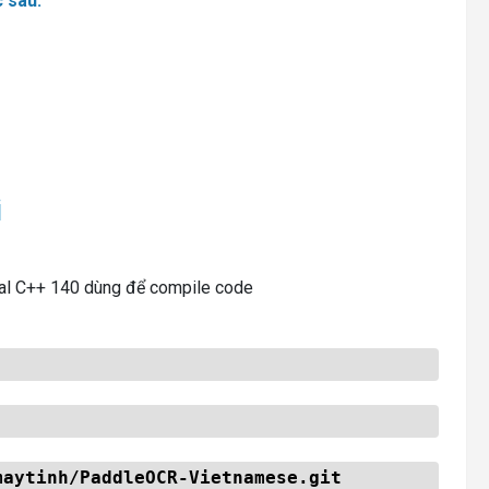
 sau:
i
sual C++ 140 dùng để compile code
maytinh/PaddleOCR-Vietnamese.git