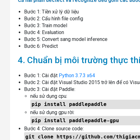
Cả hai phần dectect và recognize đều gồm các bước
Bước 1: Tiền xử lý dữ liệu
Bước 2: Cấu hình file config
Bước 3: Train model
Bước 4: Evaluation
Bước 5: Convert sang model inference
Bước 6: Predict
4. Chuẩn bị môi trường thực th
Bước 1: Cài đặt
Python 3.7.3 x64
Bước 2: Cài đặt Visual Studio 2015 trở lên để có Vi
Bước 3: Cài đặt Paddle:
nếu sử dụng cpu:
pip install paddlepaddle
nếu sử dụng gpu rời:
pip install paddlepaddle-gpu
Bước 4: Clone source code:
git clone https://github.com/thigiac