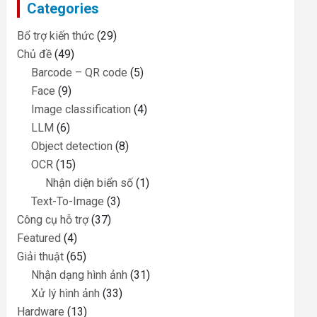
Categories
h
Bổ trợ kiến thức
(29)
Chủ đề
(49)
Barcode – QR code
(5)
Face
(9)
Image classification
(4)
LLM
(6)
Object detection
(8)
OCR
(15)
Nhận diện biển số
(1)
Text-To-Image
(3)
Công cụ hỗ trợ
(37)
Featured
(4)
Giải thuật
(65)
Nhận dạng hình ảnh
(31)
Xử lý hình ảnh
(33)
Hardware
(13)