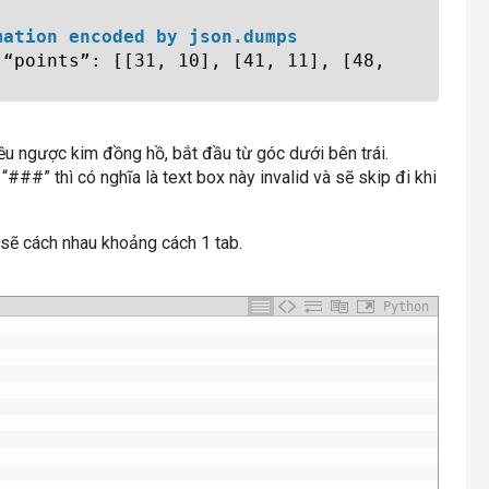
mation encoded by json.dumps
 “points”: [[31, 10], [41, 11], [48,
iều ngược kim đồng hồ, bắt đầu từ góc dưới bên trái.
a “###” thì có nghĩa là text box này invalid và sẽ skip đi khi
sẽ cách nhau khoảng cách 1 tab.
Python