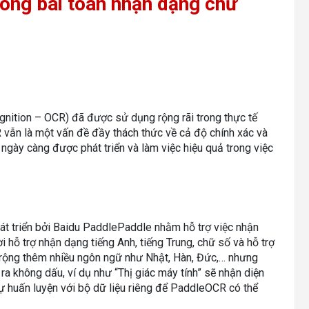
ong bài toán nhận dạng chữ
gnition – OCR) đã được sử dụng rộng rãi trong thực tế
R vẫn là một vấn đề đầy thách thức về cả độ chính xác và
t ngày càng được phát triển và làm việc hiệu quả trong việc
 triển bởi Baidu PaddlePaddle nhằm hỗ trợ việc nhận
i hỗ trợ nhận dạng tiếng Anh, tiếng Trung, chữ số và hỗ trợ
rộng thêm nhiều ngôn ngữ như Nhật, Hàn, Đức,… nhưng
ra không dấu, ví dụ như “Thị giác máy tính” sẽ nhận diện
 tự huấn luyện với bộ dữ liệu riêng để PaddleOCR có thể