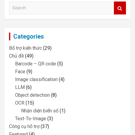
S
e
a
r
c
Categories
h
Bổ trợ kiến thức
(29)
Chủ đề
(49)
Barcode – QR code
(5)
Face
(9)
Image classification
(4)
LLM
(6)
Object detection
(8)
OCR
(15)
Nhận diện biển số
(1)
Text-To-Image
(3)
Công cụ hỗ trợ
(37)
Featured
(4)