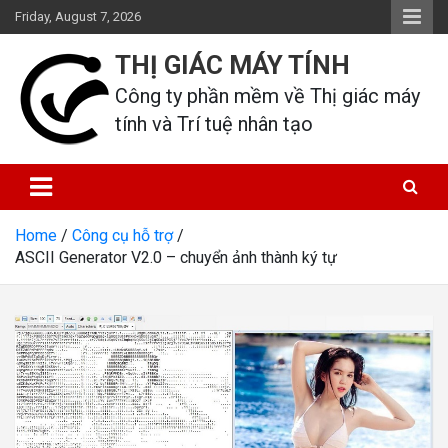
Skip
Friday, August 7, 2026
to
content
THỊ GIÁC MÁY TÍNH
Công ty phần mềm về Thị giác máy 
tính và Trí tuệ nhân tạo
Home
Công cụ hỗ trợ
ASCII Generator V2.0 – chuyển ảnh thành ký tự