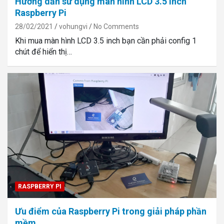
Hướng dẫn sử dụng màn hình LCD 3.5 inch
Raspberry Pi
28/02/2021
vohungvi
No Comments
Khi mua màn hình LCD 3.5 inch bạn cần phải config 1
chút để hiển thị…
RASPBERRY PI
Ưu điểm của Raspberry Pi trong giải pháp phần
mềm