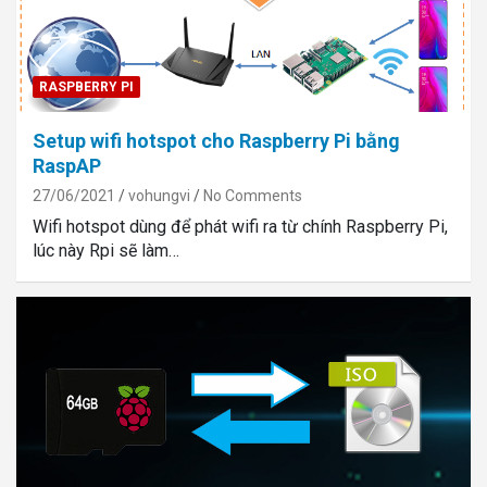
RASPBERRY PI
Setup wifi hotspot cho Raspberry Pi bằng
RaspAP
27/06/2021
vohungvi
No Comments
Wifi hotspot dùng để phát wifi ra từ chính Raspberry Pi,
lúc này Rpi sẽ làm…