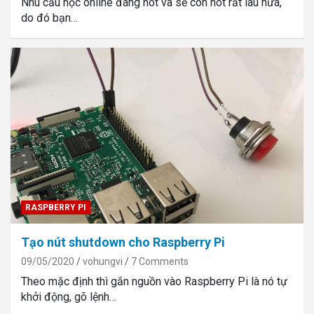
Nhu cầu học online đang hot và sẽ còn hot rất lâu nữa,
do đó bạn…
RASPBERRY PI
Tạo nút shutdown cho Raspberry Pi
09/05/2020
vohungvi
7 Comments
Theo mặc định thì gắn nguồn vào Raspberry Pi là nó tự
khởi động, gõ lệnh…