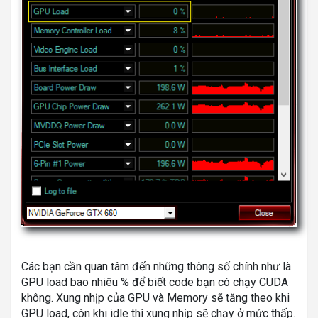
Các bạn cần quan tâm đến những thông số chính như là
GPU load bao nhiêu % để biết code bạn có chạy CUDA
không. Xung nhịp của GPU và Memory sẽ tăng theo khi
GPU load, còn khi idle thì xung nhịp sẽ chạy ở mức thấp.