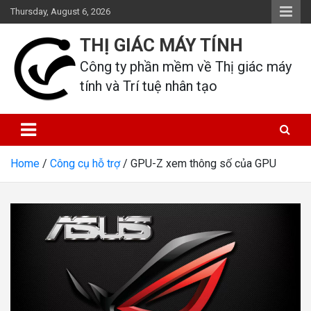
Skip
Thursday, August 6, 2026
to
content
THỊ GIÁC MÁY TÍNH
Công ty phần mềm về Thị giác máy 
tính và Trí tuệ nhân tạo
Home
Công cụ hỗ trợ
GPU-Z xem thông số của GPU