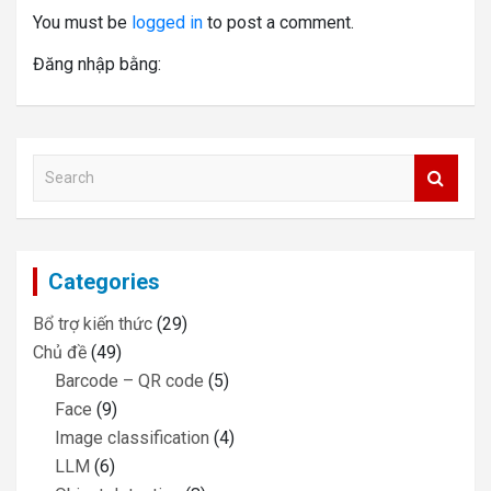
You must be
logged in
to post a comment.
Đăng nhập bằng:
S
e
a
r
c
Categories
h
Bổ trợ kiến thức
(29)
Chủ đề
(49)
Barcode – QR code
(5)
Face
(9)
Image classification
(4)
LLM
(6)