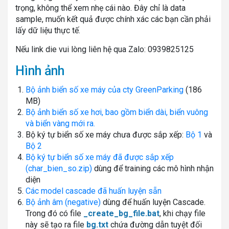
trọng, không thể xem nhẹ cái nào. Đây chỉ là data
sample, muốn kết quả được chính xác các bạn cần phải
lấy dữ liệu thực tế.
Nếu link die vui lòng liên hệ qua Zalo: 0939825125
Hình ảnh
Bộ ảnh biển số xe máy của cty GreenParking
(186
MB)
Bộ ảnh biển số xe hơi, bao gồm biển dài, biển vuông
và biển vàng mới ra.
Bộ ký tự biển số xe máy chưa được sắp xếp:
Bộ 1
và
Bộ 2
Bộ ký tự biển số xe máy đã được sắp xếp
(char_bien_so.zip)
dùng để training các mô hình nhận
diện
Các model cascade đã huấn luyện sẵn
Bộ ảnh âm (negative)
dùng để huấn luyện Cascade.
Trong đó có file
_create_bg_file.bat
, khi chạy file
này sẽ tạo ra file
bg.txt
chứa đường dẫn tuyệt đối