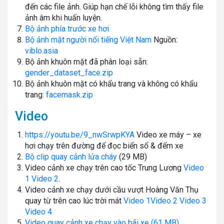
đến các file ảnh. Giúp hạn chế lỗi không tìm thấy file
ảnh âm khi huấn luyện.
Bộ ảnh phía trước xe hơi
Bộ ảnh mặt người nổi tiếng Việt Nam
Nguồn:
viblo.asia
Bộ ảnh khuôn mặt đã phân loại sẵn:
gender_dataset_face.zip
Bộ ảnh khuôn mặt có khẩu trang và không có khẩu
trang:
facemask.zip
Video
https://youtu.be/9_nwSrwpKYA
Video xe máy – xe
hơi chạy trên đường để đọc biển số & đếm xe
Bộ clip quay cảnh lửa cháy
(29 MB)
Video cảnh xe chạy trên cao tốc Trung Lương
Video
1
Video 2
.
Video cảnh xe chạy dưới cầu vượt Hoàng Văn Thụ
quay từ trên cao lúc trời mát
Video 1
Video 2
Video 3
Video 4
Video quay cảnh xe chạy vào bãi xe (61 MB)