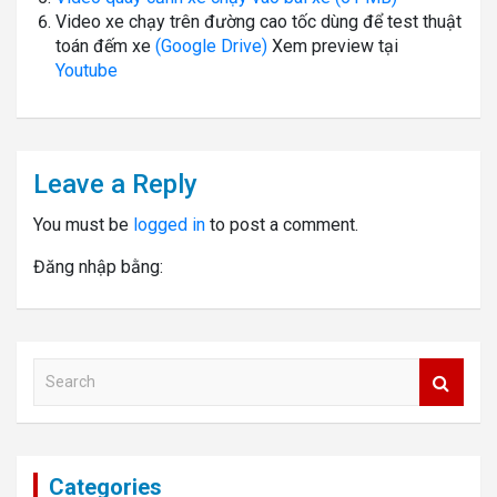
Video xe chạy trên đường cao tốc dùng để test thuật
toán đếm xe
(Google Drive)
Xem preview tại
Youtube
Leave a Reply
You must be
logged in
to post a comment.
Đăng nhập bằng:
S
e
a
r
c
Categories
h