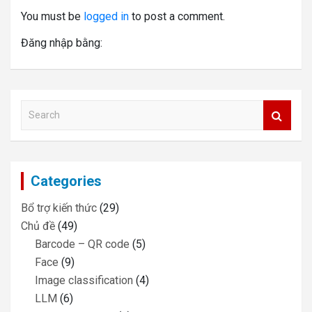
You must be
logged in
to post a comment.
Đăng nhập bằng:
S
e
a
r
c
Categories
h
Bổ trợ kiến thức
(29)
Chủ đề
(49)
Barcode – QR code
(5)
Face
(9)
Image classification
(4)
LLM
(6)