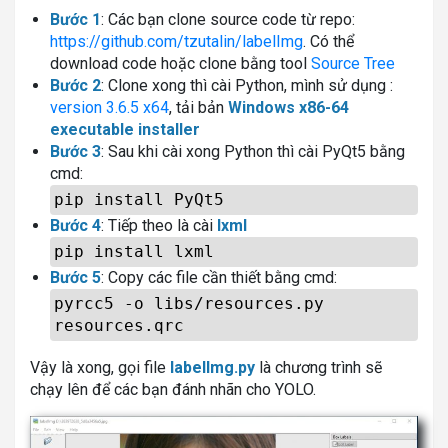
Bước 1
: Các bạn clone source code từ repo:
https://github.com/tzutalin/labelImg
. Có thể
download code hoặc clone bằng tool
Source Tree
Bước 2
: Clone xong thì cài Python, mình sử dụng :
version 3.6.5 x64
, tải bản
Windows x86-64
executable installer
Bước 3
: Sau khi cài xong Python thì cài PyQt5 bằng
cmd:
pip install PyQt5
Bước 4
: Tiếp theo là cài
lxml
pip install lxml
Bước 5
: Copy các file cần thiết bằng cmd:
pyrcc5 -o libs/resources.py
resources.qrc
Vậy là xong, gọi file
labelImg.py
là chương trình sẽ
chạy lên để các bạn đánh nhãn cho YOLO.