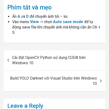
Phím tắt và mẹo
Ấn
A
và
D
để chuyển ảnh tới – lui
Vào menu
View
-> chọn
Auto save mode
để tự
động save file khi chuyển ảnh mà không cần ấn Ctr +
S
Post
Cài đặt OpenCV Python sử dụng CUDA trên
navigation
Windows 10
Build YOLO Darknet với Visual Studio trên Windows
10
Leave a Reply