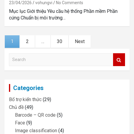
23/04/2026
vohungvi
No Comments
Mục lục Giới thiệu Yêu cầu hệ thống Phần mềm Phần
cứng Chuẩn bị môi trường…
Posts
1
2
…
30
Next
navigation
S
e
a
r
c
Categories
h
Bổ trợ kiến thức
(29)
Chủ đề
(49)
Barcode – QR code
(5)
Face
(9)
Image classification
(4)