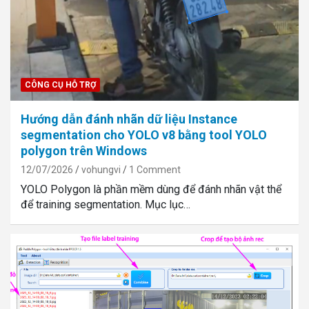
CÔNG CỤ HỖ TRỢ
Hướng dẫn đánh nhãn dữ liệu Instance
segmentation cho YOLO v8 bằng tool YOLO
polygon trên Windows
12/07/2026
vohungvi
1 Comment
YOLO Polygon là phần mềm dùng để đánh nhãn vật thể
để training segmentation. Mục lục…