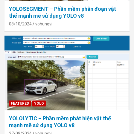
YOLOSEGMENT – Phần mềm phân đoạn vật
thể mạnh mẽ sử dụng YOLO v8
08/10/2024
vohungvi
FEATURED
YOLO
YOLOLYTIC – Phần mềm phát hiện vật thể
mạnh mẽ sử dụng YOLO v8
27/09/2024
vohungvi