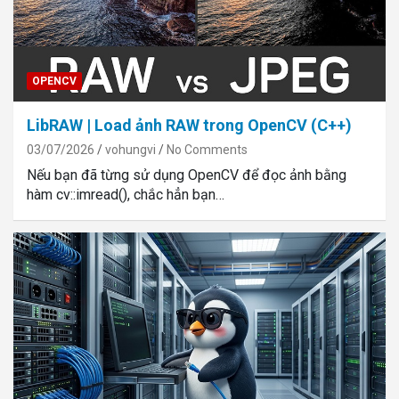
OPENCV
LibRAW | Load ảnh RAW trong OpenCV (C++)
03/07/2026
vohungvi
No Comments
Nếu bạn đã từng sử dụng OpenCV để đọc ảnh bằng
hàm cv::imread(), chắc hẳn bạn…