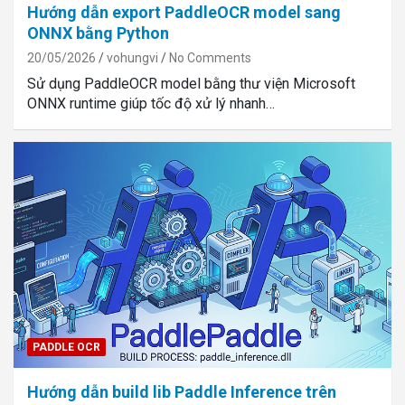
Hướng dẫn export PaddleOCR model sang
ONNX bằng Python
20/05/2026
vohungvi
No Comments
Sử dụng PaddleOCR model bằng thư viện Microsoft
ONNX runtime giúp tốc độ xử lý nhanh…
PADDLE OCR
Hướng dẫn build lib Paddle Inference trên