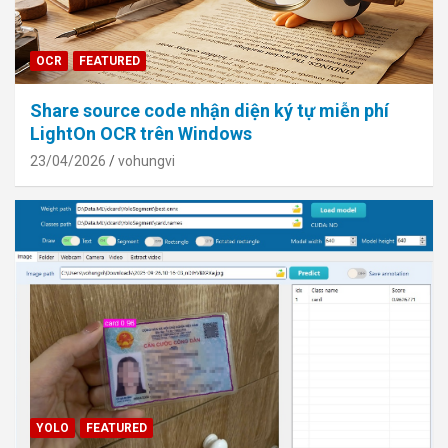
OCR
FEATURED
Share source code nhận diện ký tự miễn phí
LightOn OCR trên Windows
23/04/2026
vohungvi
YOLO
FEATURED