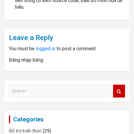
Bên trong có kèm source code, biểu đồ minh họa dễ
hiểu.
Leave a Reply
You must be
logged in
to post a comment.
Đăng nhập bằng:
S
e
a
r
c
Categories
h
Bổ trợ kiến thức
(29)