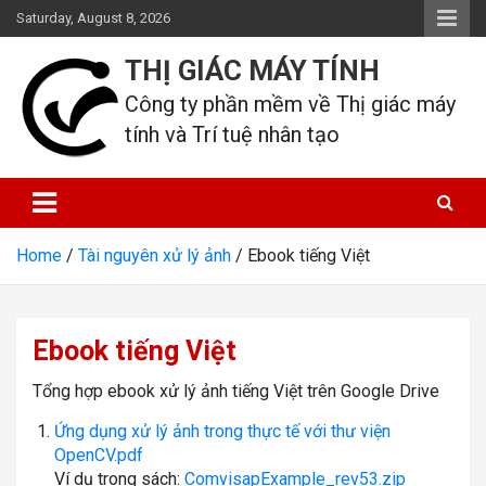
Skip
Saturday, August 8, 2026
to
content
THỊ GIÁC MÁY TÍNH
Công ty phần mềm về Thị giác máy 
tính và Trí tuệ nhân tạo
Home
Tài nguyên xử lý ảnh
Ebook tiếng Việt
Ebook tiếng Việt
Tổng hợp ebook xử lý ảnh tiếng Việt trên Google Drive
Ứng dụng xử lý ảnh trong thực tế với thư viện
OpenCV.pdf
Ví dụ trong sách:
ComvisapExample_rev53.zip