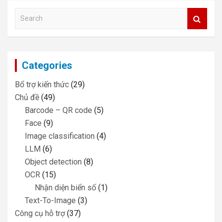
S
e
a
r
c
Categories
h
Bổ trợ kiến thức
(29)
Chủ đề
(49)
Barcode – QR code
(5)
Face
(9)
Image classification
(4)
LLM
(6)
Object detection
(8)
OCR
(15)
Nhận diện biển số
(1)
Text-To-Image
(3)
Công cụ hỗ trợ
(37)