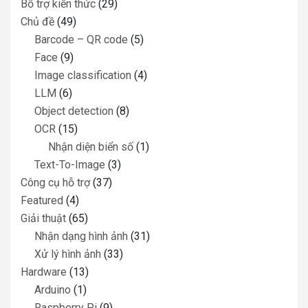
Bổ trợ kiến thức
(29)
Chủ đề
(49)
Barcode – QR code
(5)
Face
(9)
Image classification
(4)
LLM
(6)
Object detection
(8)
OCR
(15)
Nhận diện biển số
(1)
Text-To-Image
(3)
Công cụ hỗ trợ
(37)
Featured
(4)
Giải thuật
(65)
Nhận dạng hình ảnh
(31)
Xử lý hình ảnh
(33)
Hardware
(13)
Arduino
(1)
Raspberry Pi
(9)