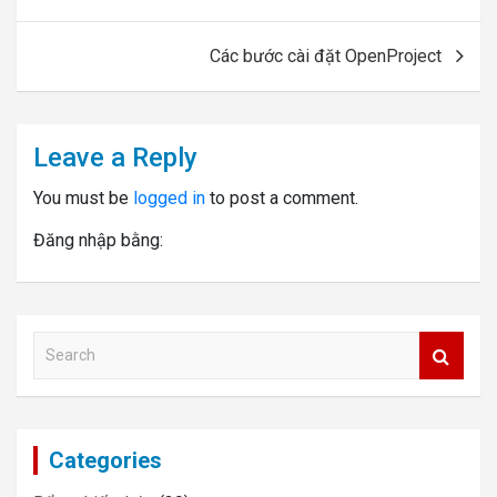
navigation
Các bước cài đặt OpenProject
Leave a Reply
You must be
logged in
to post a comment.
Đăng nhập bằng:
S
e
a
r
c
Categories
h