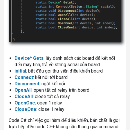
Device^ Gets
: lấy danh sách các board đã kết nối
đến máy tính, trả về string serial của board
initial
: bắt đầu gọi thư viện điều khiển board
Connect
: kết nối tới board
Disconnect
: ngắt kết nối
OpenAll
: open tất cả relay trên board
CloseAll
: close tất cả relay
OpenOne
: open 1 relay
CloseOne
: close 1 relay
Code C# chỉ việc gọi hàm để điều khiển, bản chất là gọi
trực tiếp đến code C++ không cần thông qua command