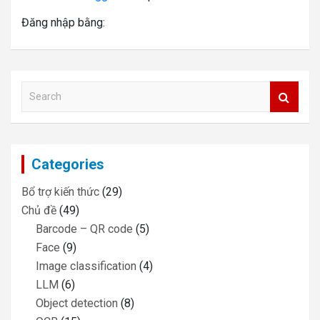
Đăng nhập bằng:
S
e
a
r
c
Categories
h
Bổ trợ kiến thức
(29)
Chủ đề
(49)
Barcode – QR code
(5)
Face
(9)
Image classification
(4)
LLM
(6)
Object detection
(8)