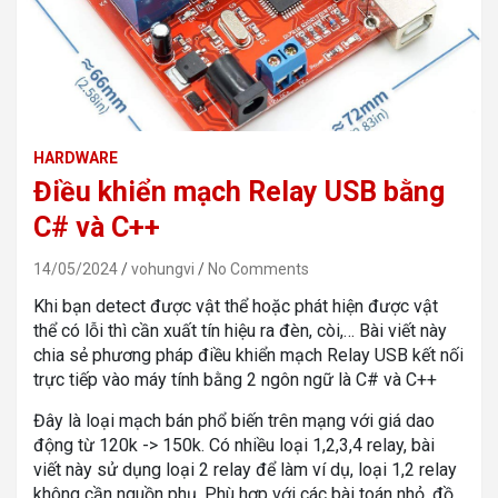
HARDWARE
Điều khiển mạch Relay USB bằng
C# và C++
14/05/2024
vohungvi
No Comments
Khi bạn detect được vật thể hoặc phát hiện được vật
thể có lỗi thì cần xuất tín hiệu ra đèn, còi,… Bài viết này
chia sẻ phương pháp điều khiển mạch Relay USB kết nối
trực tiếp vào máy tính bằng 2 ngôn ngữ là C# và C++
Đây là loại mạch bán phổ biến trên mạng với giá dao
động từ 120k -> 150k. Có nhiều loại 1,2,3,4 relay, bài
viết này sử dụng loại 2 relay để làm ví dụ, loại 1,2 relay
không cần nguồn phụ. Phù hợp với các bài toán nhỏ, đồ