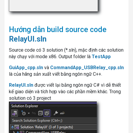
Hướng dẫn build source code
RelayUI.sln
Source code có 3 solution (*.sln), mặc định các solution
này chạy với mode x86. Output folder là
TestApp
GuiApp_cpp.sln
và
CommandApp_USBRelay_cpp.sln
là của hãng sản xuất viết bằng ngôn ngữ C++.
RelayUI.sln
được viết lại bằng ngôn ngữ C# vì dễ thiết
kế giao diện và tích hợp vào các phần mềm khác. Trong
solution có 3 project