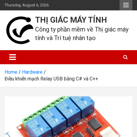
Skip
Thursday, August 6, 2026
to
content
THỊ GIÁC MÁY TÍNH
Công ty phần mềm về Thị giác máy 
tính và Trí tuệ nhân tạo
Home
Hardware
Điều khiển mạch Relay USB bằng C# và C++