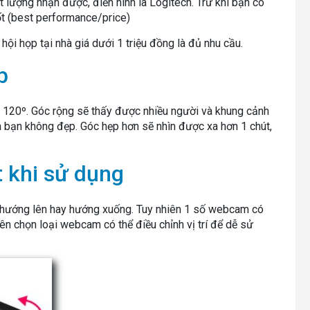
lượng nhận được, điển hình là Logitech. Trừ khi bạn có
ốt (best performance/price)
hội họp tại nhà giá dưới 1 triệu đồng là đủ nhu cầu.
p
 120º. Góc rộng sẽ thấy được nhiều người và khung cảnh
ủa bạn không đẹp. Góc hẹp hơn sẽ nhìn được xa hơn 1 chút,
ạt khi sử dụng
n hướng lên hay hướng xuống. Tuy nhiên 1 số webcam có
nên chọn loại webcam có thể điều chỉnh vị trí để dễ sử