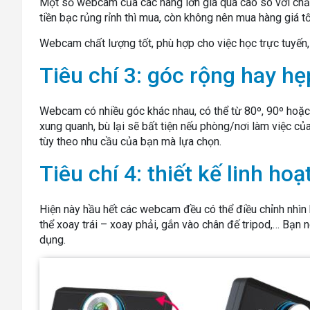
Một số webcam của các hãng lớn giá quá cao so với chất 
tiền bạc rủng rỉnh thì mua, còn không nên mua hàng giá t
Webcam chất lượng tốt, phù hợp cho việc học trực tuyến, 
Tiêu chí 3: góc rộng hay hẹ
Webcam có nhiều góc khác nhau, có thể từ 80º, 90º hoặc
xung quanh, bù lại sẽ bất tiện nếu phòng/nơi làm việc c
tùy theo nhu cầu của bạn mà lựa chọn.
Tiêu chí 4: thiết kế linh ho
Hiện này hầu hết các webcam đều có thể điều chỉnh nhì
thể xoay trái – xoay phải, gắn vào chân đế tripod,… Bạn 
dụng.