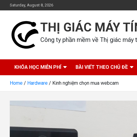
Skip
Saturday, August 8, 2026
to
content
THỊ GIÁC MÁY T
Công ty phần mềm về Thị giác máy tí
KHÓA HỌC MIỄN PHÍ
BÀI VIẾT THEO CHỦ ĐỀ
Home
Hardware
Kinh nghiệm chọn mua webcam