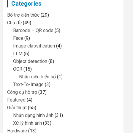
Categories
h
Bổ trợ kiến thức
(29)
Chủ đề
(49)
Barcode – QR code
(5)
Face
(9)
Image classification
(4)
LLM
(6)
Object detection
(8)
OCR
(15)
Nhận diện biển số
(1)
Text-To-Image
(3)
Công cụ hỗ trợ
(37)
Featured
(4)
Giải thuật
(65)
Nhận dạng hình ảnh
(31)
Xử lý hình ảnh
(33)
Hardware
(13)