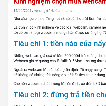
Kinh nghiệm chọn mua webca
14/02/2021
vohungvi
No Comments
Nhu cầu học online đang hot và sẽ còn hot rất lâu nữa, 
Là đơn vị có kinh nghiệm về các loại webcam, camera nê
tôi có bán 2 loại webcam, mong nhận được sự ủng hộ để 
Tiêu chí 1: tiền nào của nấy
Những webcam giá quá rẻ tầm 200.000đ trở xuống cho chấ
Webcam giá rẻ quảng cáo là fullHD, 5Mpx,… nhưng thực c
Ngoài ra webcam tốt còn có sự ổn định, độ nhạy sáng,
sẽ không có những tính năng đó, sẽ bất tiện khi sử dụng.
Cho nên webcam chất lượng tốt, ổn định, có đèn LED báo 
Tiêu chí 2: đừng trả tiền c