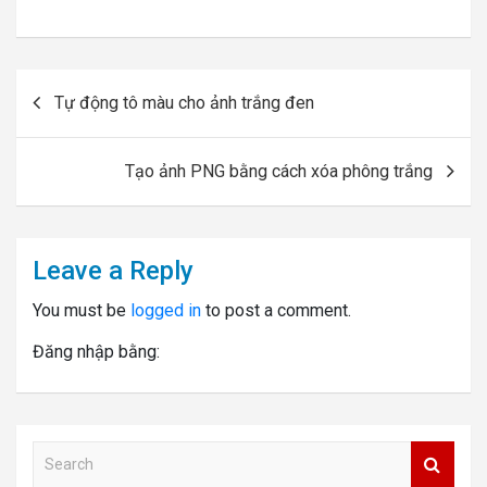
Post
Tự động tô màu cho ảnh trắng đen
navigation
Tạo ảnh PNG bằng cách xóa phông trắng
Leave a Reply
You must be
logged in
to post a comment.
Đăng nhập bằng:
S
e