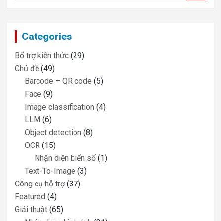
a
r
c
Categories
h
Bổ trợ kiến thức
(29)
Chủ đề
(49)
Barcode – QR code
(5)
Face
(9)
Image classification
(4)
LLM
(6)
Object detection
(8)
OCR
(15)
Nhận diện biển số
(1)
Text-To-Image
(3)
Công cụ hỗ trợ
(37)
Featured
(4)
Giải thuật
(65)