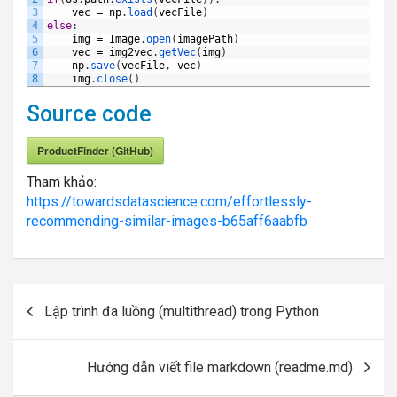
3
vec
=
np
.
load
(
vecFile
)
4
else
:
5
img
=
Image
.
open
(
imagePath
)
6
vec
=
img2vec
.
getVec
(
img
)
7
np
.
save
(
vecFile
,
vec
)
8
img
.
close
(
)
Source code
ProductFinder (GitHub)
Tham khảo:
https://towardsdatascience.com/effortlessly-
recommending-similar-images-b65aff6aabfb
Post
Lập trình đa luồng (multithread) trong Python
navigation
Hướng dẫn viết file markdown (readme.md)