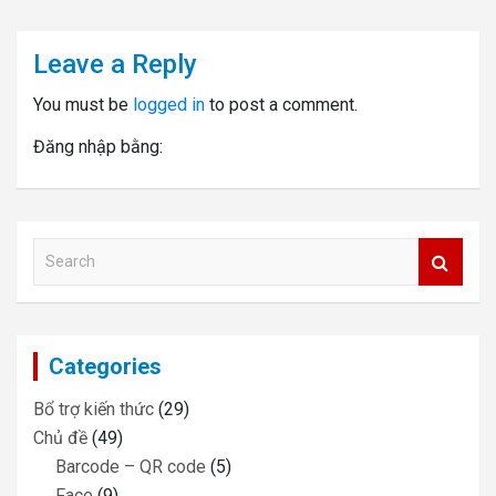
Leave a Reply
You must be
logged in
to post a comment.
Đăng nhập bằng:
S
e
a
r
c
Categories
h
Bổ trợ kiến thức
(29)
Chủ đề
(49)
Barcode – QR code
(5)
Face
(9)