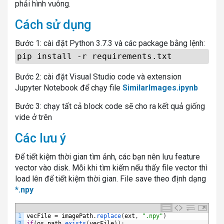
phải hình vuông.
Cách sử dụng
Bước 1: cài đặt Python 3.7.3 và các package bằng lệnh:
pip install -r requirements.txt
Bước 2: cài đặt Visual Studio code và extension
Jupyter Notebook để chạy file
SimilarImages.ipynb
Bước 3: chạy tất cả block code sẽ cho ra kết quả giống
vide ở trên
Các lưu ý
Để tiết kiệm thời gian tìm ảnh, các bạn nên lưu feature
vector vào disk. Mỗi khi tìm kiếm nếu thấy file vector thì
load lên để tiết kiệm thời gian. File save theo định dạng
*.npy
1
vecFile
=
imagePath
.
replace
(
ext
,
".npy"
)
2
if
(
os
.
path
.
exists
(
vecFile
)
)
: