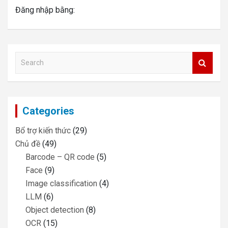
Đăng nhập bằng:
S
e
a
r
c
Categories
h
Bổ trợ kiến thức
(29)
Chủ đề
(49)
Barcode – QR code
(5)
Face
(9)
Image classification
(4)
LLM
(6)
Object detection
(8)
OCR
(15)