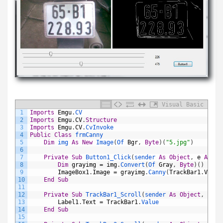
Visual Basic
1
Imports
Emgu
.
CV
2
Imports
Emgu
.
CV
.
Structure
3
Imports
Emgu
.
CV
.
CvInvoke
4
Public
Class
frmCanny
5
Dim
img 
As
New
Image
(
Of 
Bgr
,
Byte
)
(
"5.jpg"
)
6
7
Private
Sub
Button1_Click
(
sender 
As
Object
,
e
As
Ev
8
Dim
grayimg
=
img
.
Convert
(
Of 
Gray
,
Byte
)
(
)
9
ImageBox1
.
Image
=
grayimg
.
Canny
(
TrackBar1
.
Value
10
End
Sub
11
12
Private
Sub
TrackBar1_Scroll
(
sender 
As
Object
,
e
As
13
Label1
.
Text
=
TrackBar1
.
Value
14
End
Sub
15