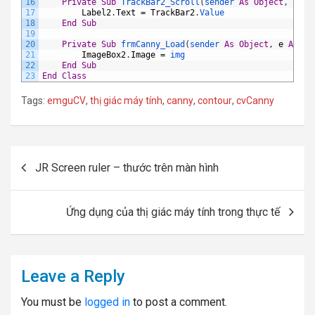
16
Private
Sub
TrackBar2_Scroll
(
sender 
As
Object
,
e
As
17
Label2
.
Text
=
TrackBar2
.
Value
18
End
Sub
19
20
Private
Sub
frmCanny_Load
(
sender 
As
Object
,
e
As
Ev
21
ImageBox2
.
Image
=
img
22
End
Sub
23
End
Class
Tags:
emguCV
,
thị giác máy tính
,
canny
,
contour
,
cvCanny
Post
JR Screen ruler – thước trên màn hình
navigation
Ứng dụng của thị giác máy tính trong thực tế
Leave a Reply
You must be
logged in
to post a comment.