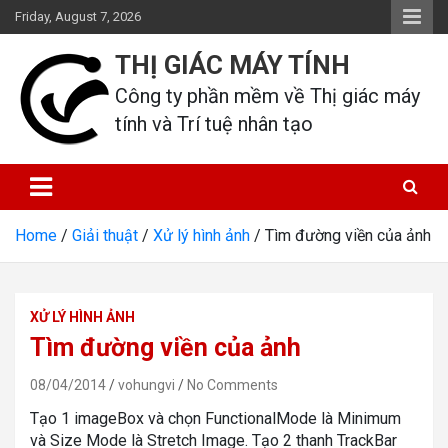
Skip
Friday, August 7, 2026
to
content
THỊ GIÁC MÁY TÍNH
Công ty phần mềm về Thị giác máy 
tính và Trí tuệ nhân tạo
Home
Giải thuật
Xử lý hình ảnh
Tìm đường viền của ảnh
XỬ LÝ HÌNH ẢNH
Tìm đường viền của ảnh
08/04/2014
vohungvi
No Comments
Tạo 1 imageBox và chọn FunctionalMode là Minimum
và Size Mode là Stretch Image. Tạo 2 thanh TrackBar