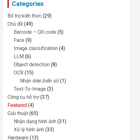
Categories
h
Bổ trợ kiến thức
(29)
Chủ đề
(49)
Barcode – QR code
(5)
Face
(9)
Image classification
(4)
LLM
(6)
Object detection
(8)
OCR
(15)
Nhận diện biển số
(1)
Text-To-Image
(3)
Công cụ hỗ trợ
(37)
Featured
(4)
Giải thuật
(65)
Nhận dạng hình ảnh
(31)
Xử lý hình ảnh
(33)
Hardware
(13)