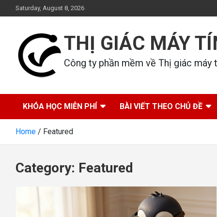
Skip
Saturday, August 8, 2026
to
content
THỊ GIÁC MÁY T
Công ty phần mềm về Thị giác máy tí
KHÓA HỌC MIỄN PHÍ
BÀI VIẾT THEO CHỦ ĐỀ
Home
Featured
Category:
Featured