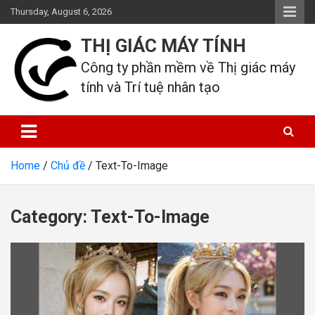
Skip
Thursday, August 6, 2026
to
content
THỊ GIÁC MÁY TÍNH
Công ty phần mềm về Thị giác máy 
tính và Trí tuệ nhân tạo
Home
Chủ đề
Text-To-Image
Category:
Text-To-Image