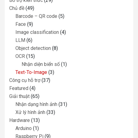
Bổ trợ kiến thức
(29)
Chủ đề
(49)
Barcode – QR code
(5)
Face
(9)
Image classification
(4)
LLM
(6)
Object detection
(8)
OCR
(15)
Nhận diện biển số
(1)
Text-To-Image
(3)
Công cụ hỗ trợ
(37)
Featured
(4)
Giải thuật
(65)
Nhận dạng hình ảnh
(31)
Xử lý hình ảnh
(33)
Hardware
(13)
Arduino
(1)
Raspberry Pi
(9)