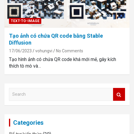
TEXT-TO-IMAGE
Tạo ảnh có chứa QR code bằng Stable
Diffusion
17/06/2023
vohungvi
No Comments
Tạo hình ảnh có chứa QR code khá mới mẻ, gây kích
thích tò mò và…
S
e
a
r
c
Categories
h