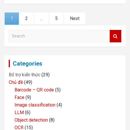
Posts
1
2
…
5
Next
navigation
S
e
a
r
c
Categories
h
Bổ trợ kiến thức
(29)
Chủ đề
(49)
Barcode – QR code
(5)
Face
(9)
Image classification
(4)
LLM
(6)
Object detection
(8)
OCR
(15)