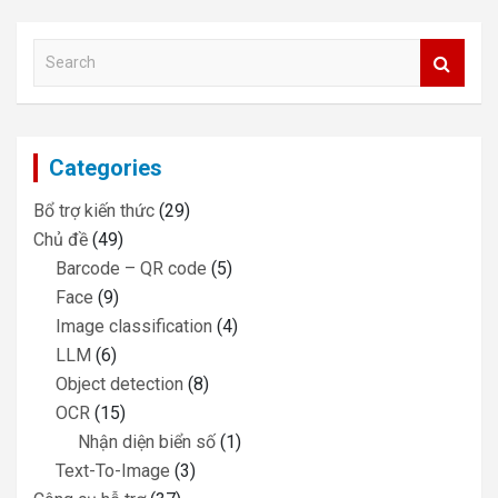
a
r
c
S
h
e
a
r
c
Categories
h
Bổ trợ kiến thức
(29)
Chủ đề
(49)
Barcode – QR code
(5)
Face
(9)
Image classification
(4)
LLM
(6)
Object detection
(8)
OCR
(15)
Nhận diện biển số
(1)
Text-To-Image
(3)