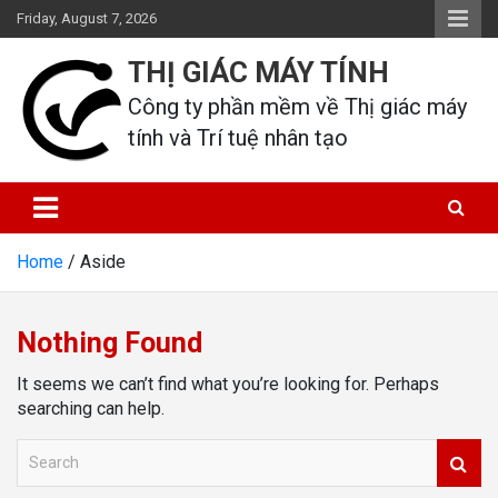
Skip
Friday, August 7, 2026
to
content
THỊ GIÁC MÁY TÍNH
Công ty phần mềm về Thị giác máy 
tính và Trí tuệ nhân tạo
Home
Aside
Nothing Found
It seems we can’t find what you’re looking for. Perhaps
searching can help.
S
e