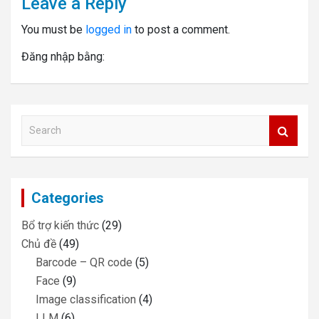
Leave a Reply
You must be
logged in
to post a comment.
Đăng nhập bằng:
S
e
a
r
c
Categories
h
Bổ trợ kiến thức
(29)
Chủ đề
(49)
Barcode – QR code
(5)
Face
(9)
Image classification
(4)
LLM
(6)