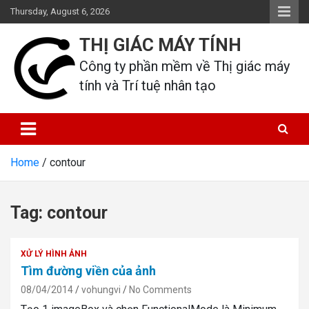
Skip
Thursday, August 6, 2026
to
content
THỊ GIÁC MÁY TÍNH
Công ty phần mềm về Thị giác máy 
tính và Trí tuệ nhân tạo
Home
contour
Tag:
contour
XỬ LÝ HÌNH ẢNH
Tìm đường viền của ảnh
08/04/2014
vohungvi
No Comments