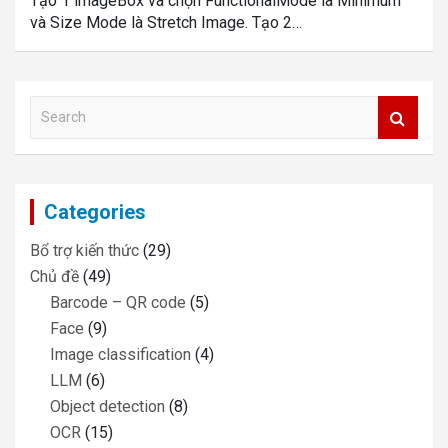
Tạo 1 imageBox và chọn FunctionalMode là Minimum
và Size Mode là Stretch Image. Tạo 2…
S
e
a
r
c
Categories
h
Bổ trợ kiến thức
(29)
Chủ đề
(49)
Barcode – QR code
(5)
Face
(9)
Image classification
(4)
LLM
(6)
Object detection
(8)
OCR
(15)