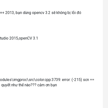
 C++ 2013, bạn dùng opencv 3.2 sẽ không bị lỗi đó
studio 2015,openCV 3.1
v\modules\imgproc\src\color.cpp:3739: error: (-215) scn ==
iải quyết như thế nào??? cảm ơn bạn