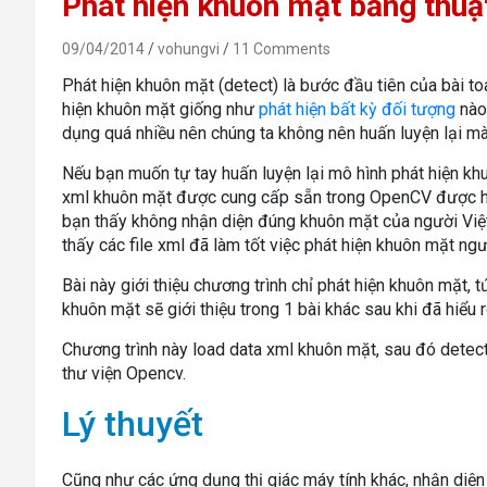
Phát hiện khuôn mặt bằng thuậ
09/04/2014
vohungvi
11 Comments
Phát hiện khuôn mặt (detect) là bước đầu tiên của bài to
hiện khuôn mặt giống như
phát hiện bất kỳ đối tượng
nào
dụng quá nhiều nên chúng ta không nên huấn luyện lại m
Nếu bạn muốn tự tay huấn luyện lại mô hình phát hiện kh
xml khuôn mặt được cung cấp sẵn trong OpenCV được hu
bạn thấy không nhận diện đúng khuôn mặt của người Việt 
thấy các file xml đã làm tốt việc phát hiện khuôn mặt ng
Bài này giới thiệu chương trình chỉ phát hiện khuôn mặt, t
khuôn mặt sẽ giới thiệu trong 1 bài khác sau khi đã hiểu r
Chương trình này load data xml khuôn mặt, sau đó detec
thư viện Opencv.
Lý thuyết
Cũng như các ứng dụng thị giác máy tính khác, nhận di