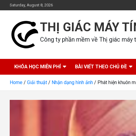
Skip
Saturday, August 8, 2026
to
content
THỊ GIÁC MÁY T
Công ty phần mềm về Thị giác máy tí
KHÓA HỌC MIỄN PHÍ
BÀI VIẾT THEO CHỦ ĐỀ
Home
Giải thuật
Nhận dạng hình ảnh
Phát hiện khuôn m