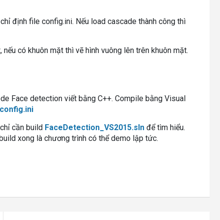
hỉ định file config.ini. Nếu load cascade thành công thì
, nếu có khuôn mặt thì vẽ hình vuông lên trên khuôn mặt.
ode Face detection viết bằng C++. Compile bằng Visual
config.ini
 chỉ cần build
FaceDetection_VS2015.sln
để tìm hiểu.
uild xong là chương trình có thể demo lập tức.