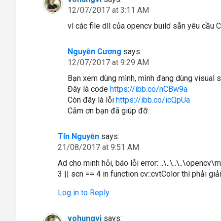
12/07/2017 at 3:11 AM
vì các file dll của opencv build sẵn yêu cầu
Nguyễn Cương
says:
12/07/2017 at 9:29 AM
Bạn xem dùng mình, mình đang dùng visual 
Đây là code
https://ibb.co/nCBw9a
Còn đây là lỗi
https://ibb.co/icQpUa
Cảm ơn bạn đã giúp đỡ.
Tín Nguyễn
says:
21/08/2017 at 9:51 AM
Ad cho minh hỏi, báo lỗi error: ..\..\..\..\openc
3 || scn == 4 in function cv::cvtColor thì phải g
Log in to Reply
vohungvi
says: