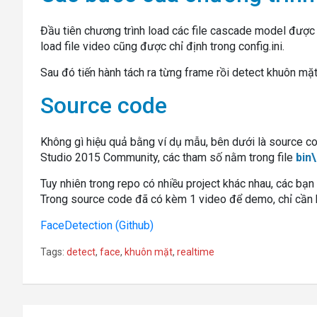
Đầu tiên chương trình load các file cascade model được c
load file video cũng được chỉ định trong config.ini.
Sau đó tiến hành tách ra từng frame rồi detect khuôn mặt
Source code
Không gì hiệu quả bằng ví dụ mẫu, bên dưới là source c
Studio 2015 Community, các tham số nằm trong file
bin\
Tuy nhiên trong repo có nhiều project khác nhau, các bạn
Trong source code đã có kèm 1 video để demo, chỉ cần b
FaceDetection (Github)
Tags:
detect
,
face
,
khuôn mặt
,
realtime