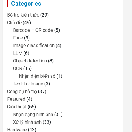
Categories
h
Bổ trợ kiến thức
(29)
Chủ đề
(49)
Barcode – QR code
(5)
Face
(9)
Image classification
(4)
LLM
(6)
Object detection
(8)
OCR
(15)
Nhận diện biển số
(1)
Text-To-Image
(3)
Công cụ hỗ trợ
(37)
Featured
(4)
Giải thuật
(65)
Nhận dạng hình ảnh
(31)
Xử lý hình ảnh
(33)
Hardware
(13)