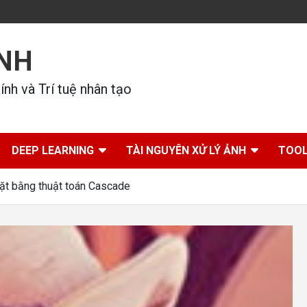
ÍNH
nh và Trí tuệ nhân tạo
DEEP LEARNING
TÀI NGUYÊN XỬ LÝ ẢNH
TOOL
ặt bằng thuật toán Cascade