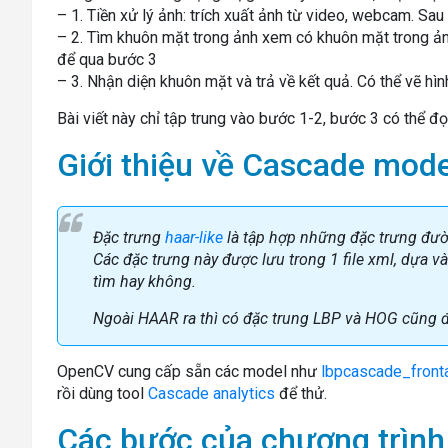
– 1. Tiền xử lý ảnh: trích xuất ảnh từ video, webcam. Sau
– 2. Tìm khuôn mặt trong ảnh xem có khuôn mặt trong ả
để qua bước 3
– 3. Nhận diện khuôn mặt và trả về kết quả. Có thể vẽ hì
Bài viết này chỉ tập trung vào bước 1-2, bước 3 có thể đọ
Giới thiệu về Cascade mode
Đặc trưng
haar-like
là tập hợp những đặc trưng đư
Các đặc trưng này được lưu trong 1 file xml, dựa v
tìm hay không.
Ngoài HAAR ra thì có đặc trung LBP và HOG cũng 
OpenCV cung cấp sẵn các model như
lbpcascade_fronta
rồi dùng tool
Cascade analytics
để thử.
Các bước của chương trình