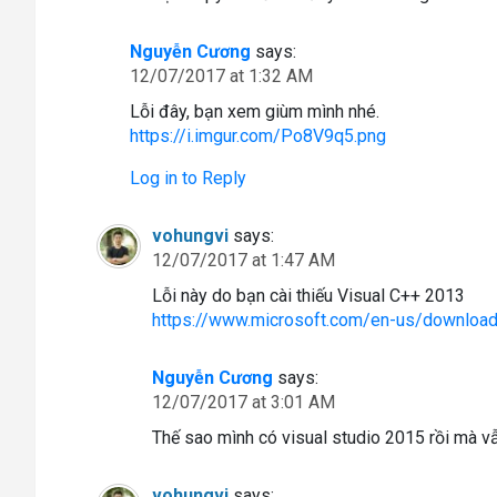
Nguyễn Cương
says:
12/07/2017 at 1:32 AM
Lỗi đây, bạn xem giùm mình nhé.
https://i.imgur.com/Po8V9q5.png
Log in to Reply
vohungvi
says:
12/07/2017 at 1:47 AM
Lỗi này do bạn cài thiếu Visual C++ 2013
https://www.microsoft.com/en-us/download
Nguyễn Cương
says:
12/07/2017 at 3:01 AM
Thế sao mình có visual studio 2015 rồi mà vẫ
vohungvi
says: