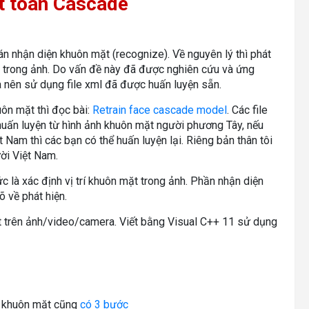
t toán Cascade
án nhận diện khuôn mặt (recognize). Về nguyên lý thì phát
 trong ảnh. Do vấn đề này đã được nghiên cứu và ứng
à nên sử dụng file xml đã được huấn luyện sẵn.
uôn mặt thì đọc bài:
Retrain face cascade model
. Các file
ấn luyện từ hình ảnh khuôn mặt người phương Tây, nếu
Nam thì các bạn có thể huấn luyện lại. Riêng bản thân tôi
ười Việt Nam.
ức là xác định vị trí khuôn mặt trong ảnh. Phần nhận diện
õ về phát hiện.
t trên ảnh/video/camera. Viết bằng Visual C++ 11 sử dụng
ện khuôn mặt cũng
có 3 bước