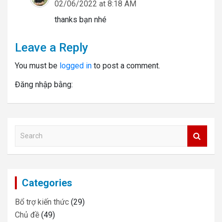
02/06/2022 at 8:18 AM
thanks bạn nhé
Leave a Reply
You must be
logged in
to post a comment.
Đăng nhập bằng:
S
e
a
r
c
Categories
h
Bổ trợ kiến thức
(29)
Chủ đề
(49)