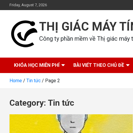
Skip
Friday, August 7, 2026
to
content
THỊ GIÁC MÁY T
Công ty phần mềm về Thị giác máy tí
KHÓA HỌC MIỄN PHÍ
BÀI VIẾT THEO CHỦ ĐỀ
Home
Tin tức
Page 2
Category:
Tin tức