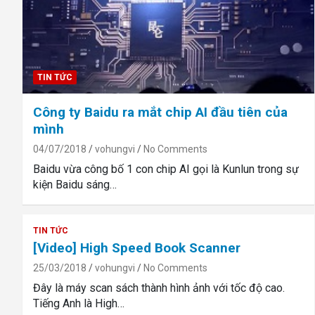
TIN TỨC
Công ty Baidu ra mắt chip AI đầu tiên của
mình
04/07/2018
vohungvi
No Comments
Baidu vừa công bố 1 con chip AI gọi là Kunlun trong sự
kiện Baidu sáng…
TIN TỨC
[Video] High Speed Book Scanner
25/03/2018
vohungvi
No Comments
Đây là máy scan sách thành hình ảnh với tốc độ cao.
Tiếng Anh là High…