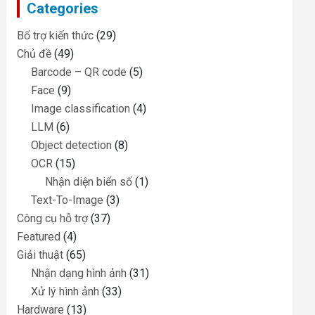
Categories
h
Bổ trợ kiến thức
(29)
Chủ đề
(49)
Barcode – QR code
(5)
Face
(9)
Image classification
(4)
LLM
(6)
Object detection
(8)
OCR
(15)
Nhận diện biển số
(1)
Text-To-Image
(3)
Công cụ hỗ trợ
(37)
Featured
(4)
Giải thuật
(65)
Nhận dạng hình ảnh
(31)
Xử lý hình ảnh
(33)
Hardware
(13)