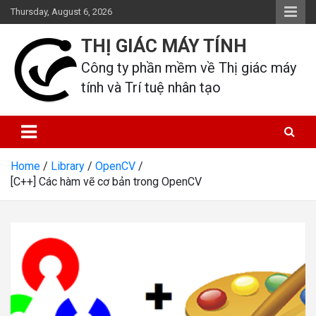
Skip
Thursday, August 6, 2026
to
content
THỊ GIÁC MÁY TÍNH
Công ty phần mềm về Thị giác máy 
tính và Trí tuệ nhân tạo
Home
Library
OpenCV
[C++] Các hàm vẽ cơ bản trong OpenCV