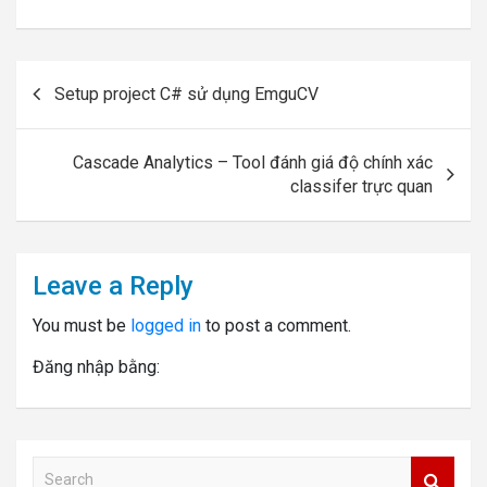
Post
Setup project C# sử dụng EmguCV
navigation
Cascade Analytics – Tool đánh giá độ chính xác
classifer trực quan
Leave a Reply
You must be
logged in
to post a comment.
Đăng nhập bằng:
S