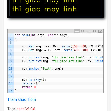
1
int
main
(
int
argc
,
char
**
argv
)
2
{
3
4
cv
:
:
Mat 
img
=
cv
:
:
Mat
:
:
zeros
(
100
,
400
,
CV_8UC3
)
;
5
cv
:
:
Mat 
img2
=
cv
:
:
Mat
:
:
zeros
(
400
,
400
,
CV_8UC3
)
;
6
7
cv
:
:
putText
(
img
,
"thi giac may tinh"
,
cv
:
:
Point
(
10
,
8
cv
:
:
putText
(
img
,
"thi giac may tinh"
,
cv
:
:
Point
(
10
,
9
10
cv
:
:
imshow
(
"Text"
,
img
)
;
11
12
13
cv
:
:
waitKey
(
)
;
14
getchar
(
)
;
15
return
0
;
16
}
Tham khảo thêm
Tags:
openCV
,
C#