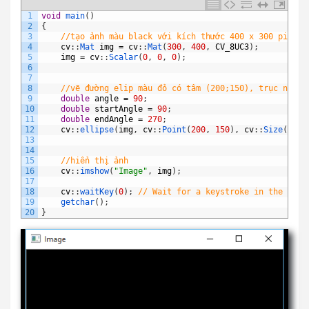
1
void
main
(
)
2
{
3
//tạo ảnh màu black với kích thước 400 x 300 pixels
4
cv
:
:
Mat 
img
=
cv
:
:
Mat
(
300
,
400
,
CV_8UC3
)
;
5
img
=
cv
:
:
Scalar
(
0
,
0
,
0
)
;
6
7
8
//vẽ đường elip màu đỏ có tâm (200;150), trục nhỏ b
9
double
angle
=
90
;
10
double
startAngle
=
90
;
11
double
endAngle
=
270
;
12
cv
:
:
ellipse
(
img
,
cv
:
:
Point
(
200
,
150
)
,
cv
:
:
Size
(
25
,
13
14
15
//hiển thị ảnh
16
cv
:
:
imshow
(
"Image"
,
img
)
;
17
18
cv
:
:
waitKey
(
0
)
;
// Wait for a keystroke in the wind
19
getchar
(
)
;
20
}