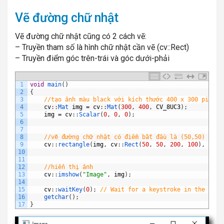
Vẽ đường chữ nhật
Vẽ đường chữ nhật cũng có 2 cách vẽ:
– Truyền tham số là hình chữ nhật cần vẽ (cv::Rect)
– Truyền điểm góc trên-trái và góc dưới-phải
1
void
main
(
)
2
{
3
//tạo ảnh màu black với kích thước 400 x 300 pixels
4
cv
:
:
Mat 
img
=
cv
:
:
Mat
(
300
,
400
,
CV_8UC3
)
;
5
img
=
cv
:
:
Scalar
(
0
,
0
,
0
)
;
6
7
8
//vẽ đường chữ nhật có điểm bắt đầu là (50,50) và k
9
cv
:
:
rectangle
(
img
,
cv
:
:
Rect
(
50
,
50
,
200
,
100
)
,
cv
:
:
10
11
12
//hiển thị ảnh
13
cv
:
:
imshow
(
"Image"
,
img
)
;
14
15
cv
:
:
waitKey
(
0
)
;
// Wait for a keystroke in the wind
16
getchar
(
)
;
17
}