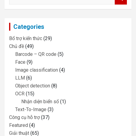
e
a
r
c
Categories
h
Bổ trợ kiến thức
(29)
Chủ đề
(49)
Barcode – QR code
(5)
Face
(9)
Image classification
(4)
LLM
(6)
Object detection
(8)
OCR
(15)
Nhận diện biển số
(1)
Text-To-Image
(3)
Công cụ hỗ trợ
(37)
Featured
(4)
Giải thuật
(65)