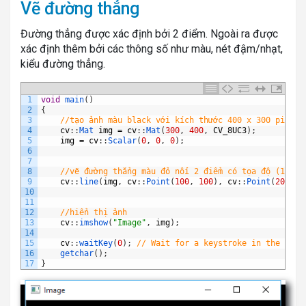
Vẽ đường thẳng
Đường thẳng được xác định bởi 2 điểm. Ngoài ra được
xác định thêm bởi các thông số như màu, nét đậm/nhạt,
kiểu đường thẳng.
1
void
main
(
)
2
{
3
//tạo ảnh màu black với kích thước 400 x 300 pixels
4
cv
:
:
Mat 
img
=
cv
:
:
Mat
(
300
,
400
,
CV_8UC3
)
;
5
img
=
cv
:
:
Scalar
(
0
,
0
,
0
)
;
6
7
8
//vẽ đường thẳng màu đỏ nối 2 điểm có tọa độ (100;1
9
cv
:
:
line
(
img
,
cv
:
:
Point
(
100
,
100
)
,
cv
:
:
Point
(
200
,
1
10
11
12
//hiển thị ảnh
13
cv
:
:
imshow
(
"Image"
,
img
)
;
14
15
cv
:
:
waitKey
(
0
)
;
// Wait for a keystroke in the wind
16
getchar
(
)
;
17
}