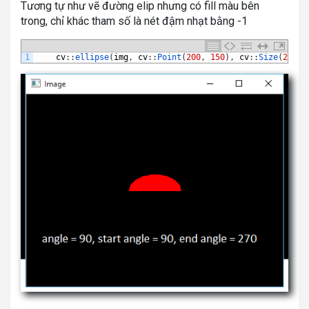
Tương tự như vẽ đường elip nhưng có fill màu bên
trong, chỉ khác tham số là nét đậm nhạt bằng -1
1
cv
:
:
ellipse
(
img
,
cv
:
:
Point
(
200
,
150
)
,
cv
:
:
Size
(
25
,
4