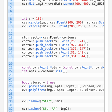
4
cv
:
:
Mat 
img2
=
cv
:
:
Mat
:
:
zeros
(
400
,
400
,
CV_8UC3
)
;
5
6
7
8
int
r
=
180
;
9
cv
:
:
circle
(
img
,
cv
:
:
Point
(
200
,
200
)
,
r
,
cv
:
:
Scalar
(
10
cv
:
:
circle
(
img2
,
cv
:
:
Point
(
200
,
200
)
,
r
,
cv
:
:
Scalar
11
12
13
std
:
:
vector
<
cv
:
:
Point
>
contour
;
14
contour
.
push_back
(
cv
:
:
Point
(
200
,
24
)
)
;
15
contour
.
push_back
(
cv
:
:
Point
(
97
,
344
)
)
;
16
contour
.
push_back
(
cv
:
:
Point
(
370
,
147
)
)
;
17
contour
.
push_back
(
cv
:
:
Point
(
31
,
148
)
)
;
18
contour
.
push_back
(
cv
:
:
Point
(
304
,
344
)
)
;
19
20
21
const
cv
:
:
Point *
pts
=
(
const
cv
:
:
Point*
)
cv
:
:
Mat
(
c
22
int
npts
=
contour
.
size
(
)
;
23
24
25
bool
closed
=
true
;
26
cv
:
:
polylines
(
img
,
&pts, &npts, 1, closed, cv::Scal
27
cv
:
:
polylines
(
img2
,
&pts, &npts, 1, closed, cv::Sca
28
29
30
cv
:
:
imshow
(
"Star"
,
img
)
;
31
32
cv
:
:
imshow
(
"Star AA"
,
img2
)
;