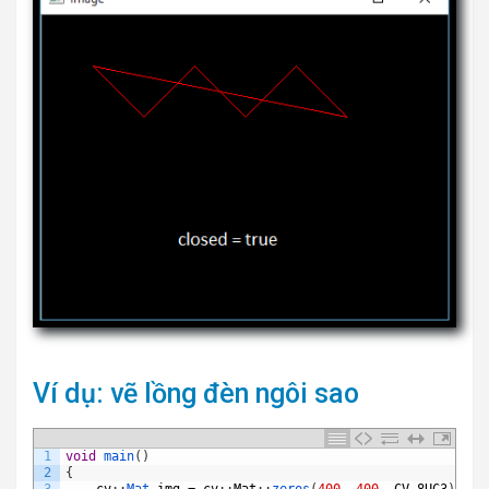
Ví dụ: vẽ lồng đèn ngôi sao
1
void
main
(
)
2
{
3
cv
:
:
Mat 
img
=
cv
:
:
Mat
:
:
zeros
(
400
,
400
,
CV_8UC3
)
;