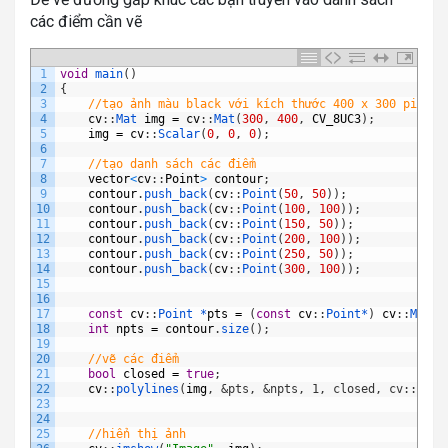
các điểm cần vẽ
1
void
main
(
)
2
{
3
//tạo ảnh màu black với kích thước 400 x 300 pixels
4
cv
:
:
Mat 
img
=
cv
:
:
Mat
(
300
,
400
,
CV_8UC3
)
;
5
img
=
cv
:
:
Scalar
(
0
,
0
,
0
)
;
6
7
//tạo danh sách các điểm
8
vector
<
cv
:
:
Point
>
contour
;
9
contour
.
push_back
(
cv
:
:
Point
(
50
,
50
)
)
;
10
contour
.
push_back
(
cv
:
:
Point
(
100
,
100
)
)
;
11
contour
.
push_back
(
cv
:
:
Point
(
150
,
50
)
)
;
12
contour
.
push_back
(
cv
:
:
Point
(
200
,
100
)
)
;
13
contour
.
push_back
(
cv
:
:
Point
(
250
,
50
)
)
;
14
contour
.
push_back
(
cv
:
:
Point
(
300
,
100
)
)
;
15
16
17
const
cv
:
:
Point *
pts
=
(
const
cv
:
:
Point*
)
cv
:
:
Mat
(
c
18
int
npts
=
contour
.
size
(
)
;
19
20
//vẽ các điểm
21
bool
closed
=
true
;
22
cv
:
:
polylines
(
img
,
&pts, &npts, 1, closed, cv::Scal
23
24
25
//hiển thị ảnh