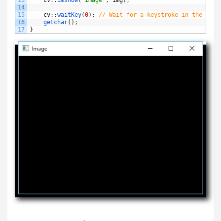
14
15
cv
:
:
waitKey
(
0
)
;
// Wait for a keystroke in the wind
16
getchar
(
)
;
17
}