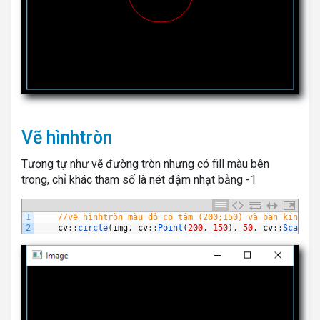
Vẽ hìnhtròn
Tương tự như vẽ đường tròn nhưng có fill màu bên
trong, chỉ khác tham số là nét đậm nhạt bằng -1
1
//vẽ hìnhtròn màu đỏ có tâm (200;150) và bán kính bằ
2
cv
:
:
circle
(
img
,
cv
:
:
Point
(
200
,
150
)
,
50
,
cv
:
:
Scalar
(