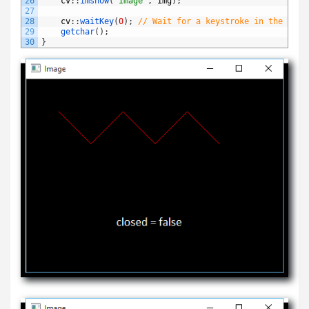
26
cv
:
:
imshow
(
"Image"
,
img
)
;
27
28
cv
:
:
waitKey
(
0
)
;
// Wait for a keystroke in the wind
29
getchar
(
)
;
30
}