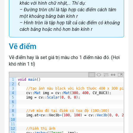
khác với
hình chữ nhật
,… Thí dụ:
– Đường tròn chỉ là tập hợp các điểm cách tâm
một khoảng bằng bán kính r
– Hình tròn là tập hợp tất cả các điểm có khoảng
cách bằng hoặc nhỏ hơn bán kính r
Vẽ điểm
Vẽ điểm hay là set giá trị màu cho 1 điểm nào đó. (Hơi
khó nhìn 1 tí)
1
void
main
(
)
2
{
3
//tạo ảnh màu black với kích thước 400 x 300 pixels
4
cv
:
:
Mat 
img
=
cv
:
:
Mat
(
300
,
400
,
CV_8UC3
)
;
5
img
=
cv
:
:
Scalar
(
0
,
0
,
0
)
;
6
7
8
//vẽ màu đỏ tại điểm có tọa độ (100;100)
9
img
.
at
<
cv
:
:
Vec3b
>
(
100
,
100
)
=
cv
:
:
Vec3b
(
0
,
0
,
255
)
;
10
11
12
//hiển thị ảnh
13
cv
:
:
imshow
(
"Image"
,
img
)
;