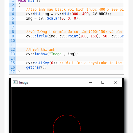
1
void
main
(
)
2
{
3
//tạo ảnh màu black với kích thước 400 x 300 pixels
4
cv
:
:
Mat 
img
=
cv
:
:
Mat
(
300
,
400
,
CV_8UC3
)
;
5
img
=
cv
:
:
Scalar
(
0
,
0
,
0
)
;
6
7
8
//vẽ đường tròn màu đỏ có tâm (200;150) và bán kính
9
cv
:
:
circle
(
img
,
cv
:
:
Point
(
200
,
150
)
,
50
,
cv
:
:
Scalar
10
11
12
//hiển thị ảnh
13
cv
:
:
imshow
(
"Image"
,
img
)
;
14
15
cv
:
:
waitKey
(
0
)
;
// Wait for a keystroke in the wind
16
getchar
(
)
;
17
}