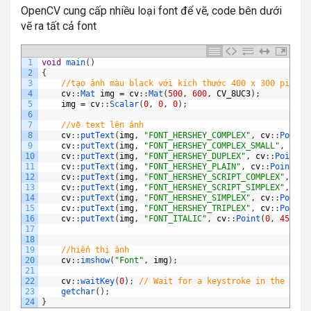
OpenCV cung cấp nhiều loại font để vẽ, code bên dưới
vẽ ra tất cả font
1
void
main
(
)
2
{
3
//tạo ảnh màu black với kích thước 400 x 300 pixels
4
cv
:
:
Mat 
img
=
cv
:
:
Mat
(
500
,
600
,
CV_8UC3
)
;
5
img
=
cv
:
:
Scalar
(
0
,
0
,
0
)
;
6
7
//vẽ text lên ảnh
8
cv
:
:
putText
(
img
,
"FONT_HERSHEY_COMPLEX"
,
cv
:
:
Point
(
9
cv
:
:
putText
(
img
,
"FONT_HERSHEY_COMPLEX_SMALL"
,
cv
:
:
10
cv
:
:
putText
(
img
,
"FONT_HERSHEY_DUPLEX"
,
cv
:
:
Point
(
0
11
cv
:
:
putText
(
img
,
"FONT_HERSHEY_PLAIN"
,
cv
:
:
Point
(
0
,
12
cv
:
:
putText
(
img
,
"FONT_HERSHEY_SCRIPT_COMPLEX"
,
cv
:
13
cv
:
:
putText
(
img
,
"FONT_HERSHEY_SCRIPT_SIMPLEX"
,
cv
:
14
cv
:
:
putText
(
img
,
"FONT_HERSHEY_SIMPLEX"
,
cv
:
:
Point
(
15
cv
:
:
putText
(
img
,
"FONT_HERSHEY_TRIPLEX"
,
cv
:
:
Point
(
16
cv
:
:
putText
(
img
,
"FONT_ITALIC"
,
cv
:
:
Point
(
0
,
450
)
,
17
18
19
//hiển thị ảnh
20
cv
:
:
imshow
(
"Font"
,
img
)
;
21
22
cv
:
:
waitKey
(
0
)
;
// Wait for a keystroke in the wind
23
getchar
(
)
;
24
}