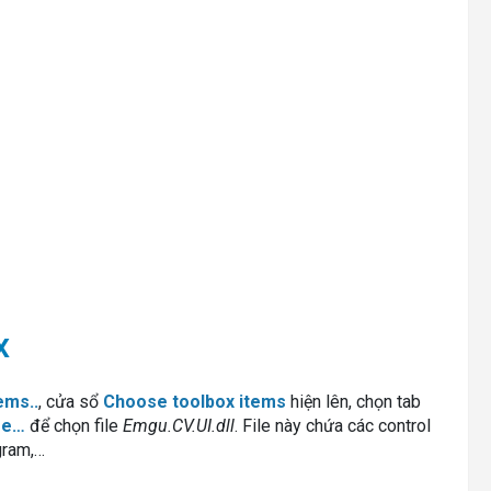
x
ems..
, cửa sổ
Choose toolbox items
hiện lên, chọn tab
se…
để chọn file
Emgu.CV.UI.dll
. File này chứa các control
gram,…