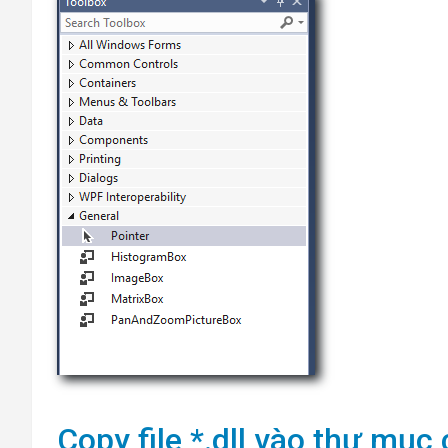
Copy file *.dll vào thư mục 