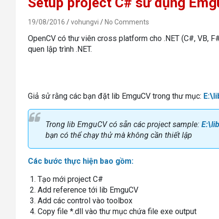
Setup project C# sử dụng Em
19/08/2016
vohungvi
No Comments
OpenCV có thư viên cross platform cho .NET (C#, VB, F#
quen lập trình .NET.
Giả sử rằng các bạn đặt lib EmguCV trong thư mục:
E:\l
Trong lib EmguCV có sẵn các project sample:
E:\l
bạn có thể chạy thử mà không cần thiết lập
Các bước thực hiện bao gồm:
Tạo mới project C#
Add reference tới lib EmguCV
Add các control vào toolbox
Copy file *.dll vào thư mục chứa file exe output