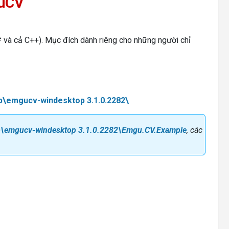
guCV
 và cả C++). Mục đích dành riêng cho những người chỉ
ib\emgucv-windesktop 3.1.0.2282\
ib\emgucv-windesktop 3.1.0.2282\Emgu.CV.Example
, các