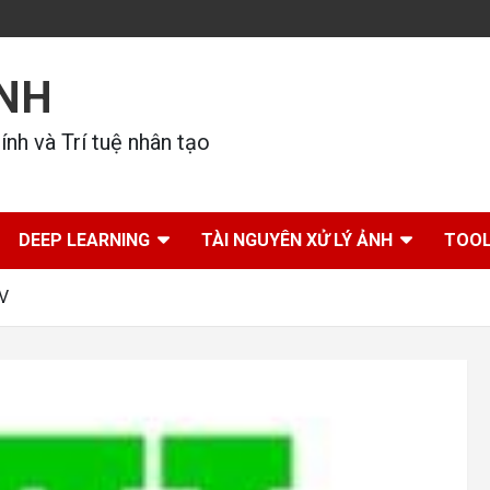
ÍNH
nh và Trí tuệ nhân tạo
DEEP LEARNING
TÀI NGUYÊN XỬ LÝ ẢNH
TOOL
CV