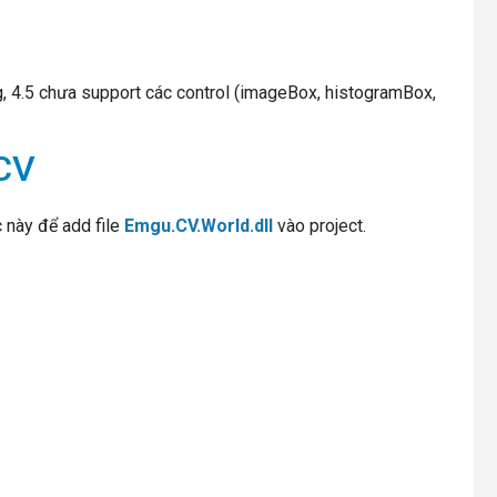
g, 4.5 chưa support các control (imageBox, histogramBox,
uCV
c này để add file
Emgu.CV.World.dll
vào project.