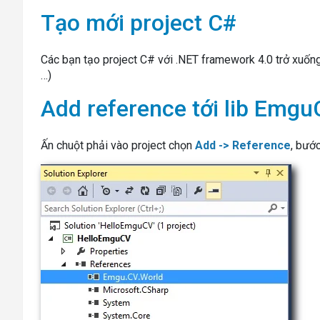
Tạo mới project C#
Các bạn tạo project C# với .NET framework 4.0 trở xuốn
…)
Add reference tới lib Emg
Ấn chuột phải vào project chọn
Add -> Reference
, bướ