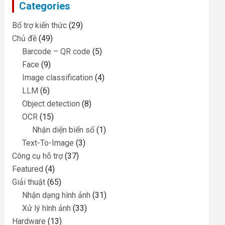
Categories
h
Bổ trợ kiến thức
(29)
Chủ đề
(49)
Barcode – QR code
(5)
Face
(9)
Image classification
(4)
LLM
(6)
Object detection
(8)
OCR
(15)
Nhận diện biển số
(1)
Text-To-Image
(3)
Công cụ hỗ trợ
(37)
Featured
(4)
Giải thuật
(65)
Nhận dạng hình ảnh
(31)
Xử lý hình ảnh
(33)
Hardware
(13)