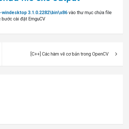
-windesktop 3.1.0.2282\bin\x86
vào thư mục chứa file
các bước cài đặt EmguCV
[C++] Các hàm vẽ cơ bản trong OpenCV