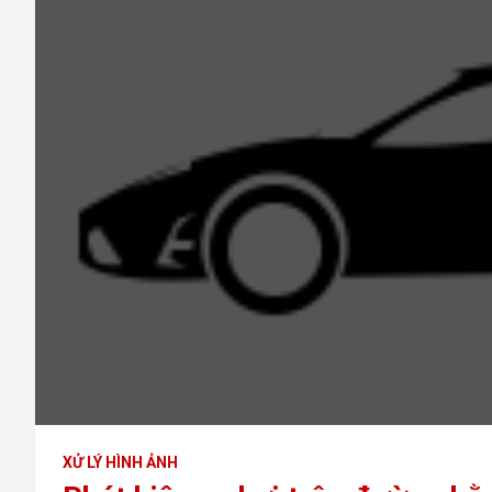
XỬ LÝ HÌNH ẢNH