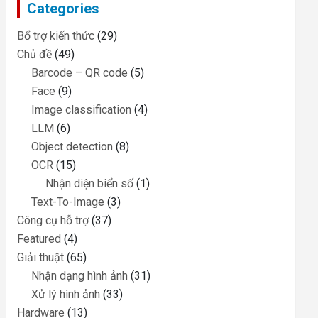
Categories
h
Bổ trợ kiến thức
(29)
Chủ đề
(49)
Barcode – QR code
(5)
Face
(9)
Image classification
(4)
LLM
(6)
Object detection
(8)
OCR
(15)
Nhận diện biển số
(1)
Text-To-Image
(3)
Công cụ hỗ trợ
(37)
Featured
(4)
Giải thuật
(65)
Nhận dạng hình ảnh
(31)
Xử lý hình ảnh
(33)
Hardware
(13)