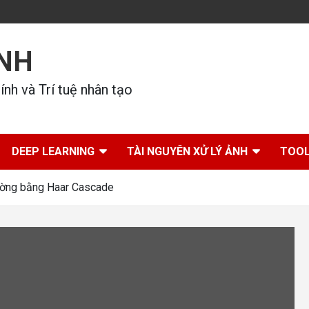
ÍNH
nh và Trí tuệ nhân tạo
DEEP LEARNING
TÀI NGUYÊN XỬ LÝ ẢNH
TOOL
đường bằng Haar Cascade