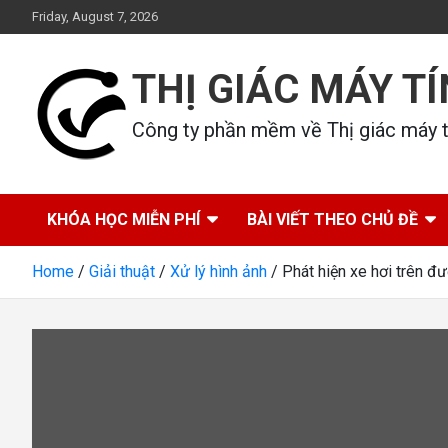
Skip
Friday, August 7, 2026
to
content
THỊ GIÁC MÁY T
Công ty phần mềm về Thị giác máy tí
KHÓA HỌC MIỄN PHÍ
BÀI VIẾT THEO CHỦ ĐỀ
Home
Giải thuật
Xử lý hình ảnh
Phát hiện xe hơi trên 