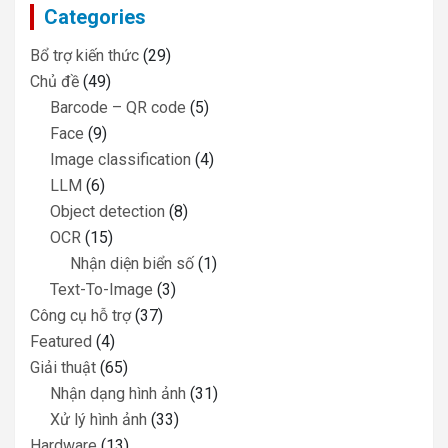
Categories
h
Bổ trợ kiến thức
(29)
Chủ đề
(49)
Barcode – QR code
(5)
Face
(9)
Image classification
(4)
LLM
(6)
Object detection
(8)
OCR
(15)
Nhận diện biển số
(1)
Text-To-Image
(3)
Công cụ hỗ trợ
(37)
Featured
(4)
Giải thuật
(65)
Nhận dạng hình ảnh
(31)
Xử lý hình ảnh
(33)
Hardware
(13)