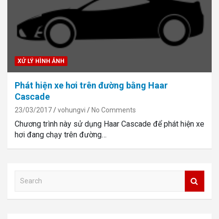
XỬ LÝ HÌNH ẢNH
Phát hiện xe hơi trên đường bằng Haar
Cascade
23/03/2017
vohungvi
No Comments
Chương trình này sử dụng Haar Cascade để phát hiện xe
hơi đang chạy trên đường…
S
e
a
r
c