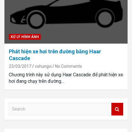
XỬ LÝ HÌNH ẢNH
Phát hiện xe hơi trên đường bằng Haar
Cascade
23/03/2017
vohungvi
No Comments
Chương trình này sử dụng Haar Cascade để phát hiện xe
hơi đang chạy trên đường…
S
e
a
r
c