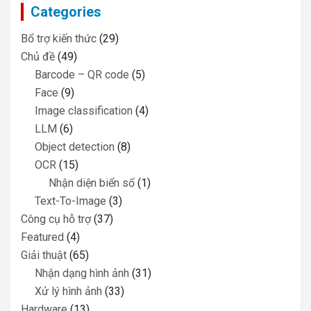
Categories
h
Bổ trợ kiến thức
(29)
Chủ đề
(49)
Barcode – QR code
(5)
Face
(9)
Image classification
(4)
LLM
(6)
Object detection
(8)
OCR
(15)
Nhận diện biển số
(1)
Text-To-Image
(3)
Công cụ hỗ trợ
(37)
Featured
(4)
Giải thuật
(65)
Nhận dạng hình ảnh
(31)
Xử lý hình ảnh
(33)
Hardware
(13)