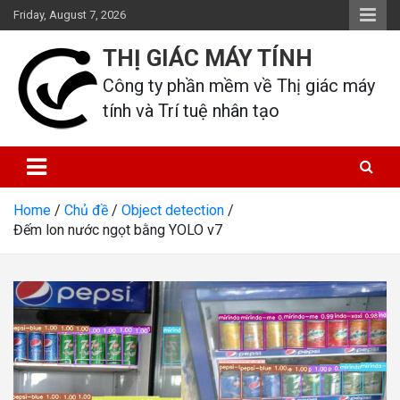
Skip
Friday, August 7, 2026
to
content
THỊ GIÁC MÁY TÍNH
Công ty phần mềm về Thị giác máy 
tính và Trí tuệ nhân tạo
Home
Chủ đề
Object detection
Đếm lon nước ngọt bằng YOLO v7