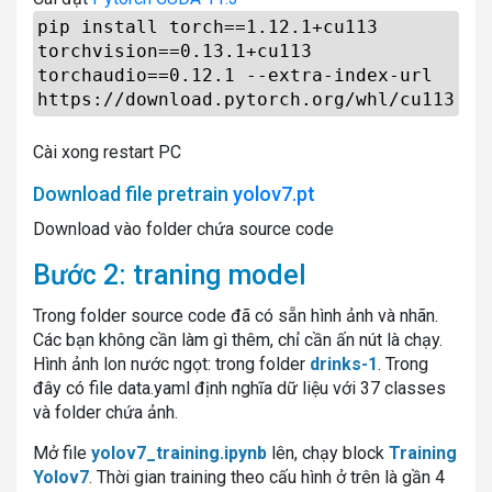
pip install torch==1.12.1+cu113
torchvision==0.13.1+cu113
torchaudio==0.12.1 --extra-index-url
https://download.pytorch.org/whl/cu113
Cài xong restart PC
Download file pretrain
yolov7.pt
Download vào folder chứa source code
Bước 2: traning model
Trong folder source code đã có sẵn hình ảnh và nhãn.
Các bạn không cần làm gì thêm, chỉ cần ấn nút là chạy.
Hình ảnh lon nước ngọt: trong folder
drinks-1
. Trong
đây có file data.yaml định nghĩa dữ liệu với 37 classes
và folder chứa ảnh.
Mở file
yolov7_training.ipynb
lên, chạy block
Training
Yolov7
. Thời gian training theo cấu hình ở trên là gần 4