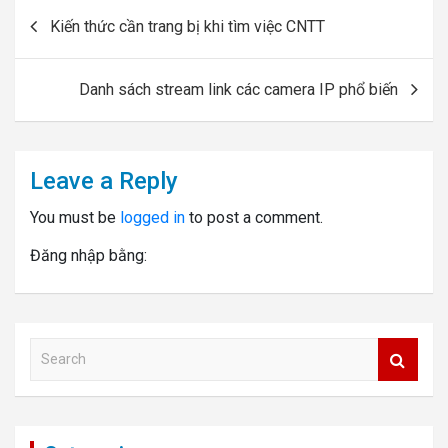
Post
Kiến thức cần trang bị khi tìm việc CNTT
navigation
Danh sách stream link các camera IP phổ biến
Leave a Reply
You must be
logged in
to post a comment.
Đăng nhập bằng:
S
e
a
r
c