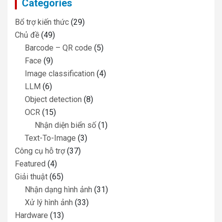
Categories
h
Bổ trợ kiến thức
(29)
Chủ đề
(49)
Barcode – QR code
(5)
Face
(9)
Image classification
(4)
LLM
(6)
Object detection
(8)
OCR
(15)
Nhận diện biển số
(1)
Text-To-Image
(3)
Công cụ hỗ trợ
(37)
Featured
(4)
Giải thuật
(65)
Nhận dạng hình ảnh
(31)
Xử lý hình ảnh
(33)
Hardware
(13)