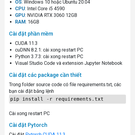
OS
: Windows 10 hoặc Ubuntu 20.04
CPU
: Intel Core i5 4590
GPU
: NVIDIA RTX 3060 12GB
RAM
: 16GB
Cài đặt phần mềm
CUDA 11.3
cuDNN 8.2.1: cài xong restart PC
Python 3.7.3: cài xong restart PC
Visual Studio Code và extension Jupyter Notebook
Cài đặt các package cần thiết
Trong folder source code có file requirements.txt, các
bạn cài đặt bằng lệnh
pip install -r requirements.txt
Cài xong restart PC
Cài đặt Pytorch
Cài đặt
Pytorch CUDA 11.3