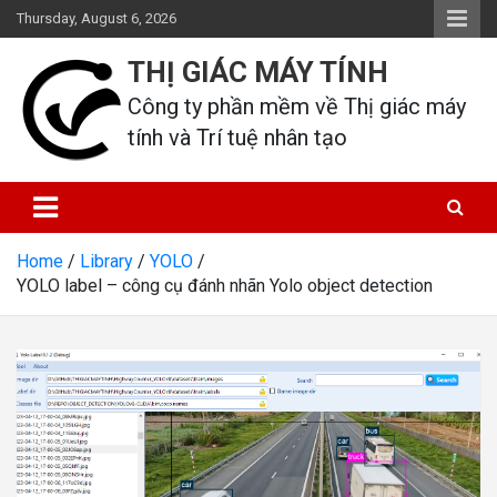
Skip
Thursday, August 6, 2026
to
content
THỊ GIÁC MÁY TÍNH
Công ty phần mềm về Thị giác máy 
tính và Trí tuệ nhân tạo
Home
Library
YOLO
YOLO label – công cụ đánh nhãn Yolo object detection