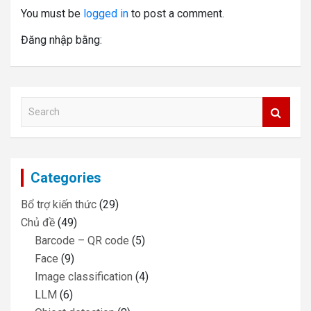
You must be
logged in
to post a comment.
Đăng nhập bằng:
S
e
a
r
c
Categories
h
Bổ trợ kiến thức
(29)
Chủ đề
(49)
Barcode – QR code
(5)
Face
(9)
Image classification
(4)
LLM
(6)