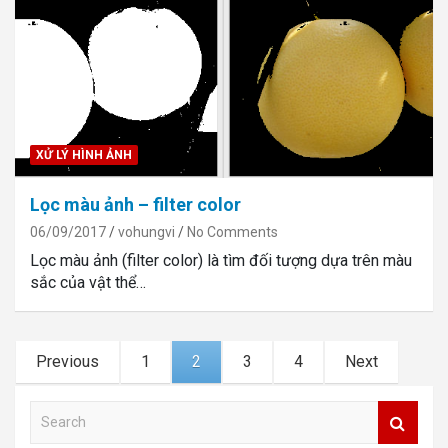
XỬ LÝ HÌNH ẢNH
Lọc màu ảnh – filter color
06/09/2017
vohungvi
No Comments
Lọc màu ảnh (filter color) là tìm đối tượng dựa trên màu
sắc của vật thể…
Posts
Previous
1
2
3
4
Next
navigation
S
e