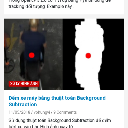
Trong Opencv 3.2.0 có 1 ví dụ bằng Python dùng để
tracking đối tượng. Example này…
XỬ LÝ HÌNH ẢNH
Đếm xe máy bằng thuật toán Background
Subtraction
11/05/2018
vohungvi
9 Comments
Sử dụng thuật toán Background Subtraction để đếm
lượt xe vào bãi. Hình ảnh quay từ…