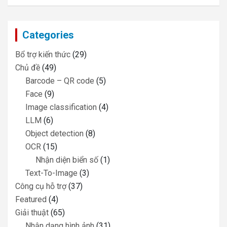
a
r
c
Categories
h
Bổ trợ kiến thức
(29)
Chủ đề
(49)
Barcode – QR code
(5)
Face
(9)
Image classification
(4)
LLM
(6)
Object detection
(8)
OCR
(15)
Nhận diện biển số
(1)
Text-To-Image
(3)
Công cụ hỗ trợ
(37)
Featured
(4)
Giải thuật
(65)
Nhận dạng hình ảnh
(31)