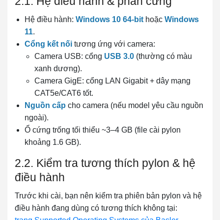
2.1. Hệ điều hành & phần cứng
Hệ điều hành:
Windows 10 64-bit
hoặc
Windows
11
.
Cổng kết nối
tương ứng với camera:
Camera USB: cổng
USB 3.0
(thường có màu
xanh dương).
Camera GigE: cổng LAN Gigabit + dây mạng
CAT5e/CAT6 tốt.
Nguồn cấp
cho camera (nếu model yêu cầu nguồn
ngoài).
Ổ cứng trống tối thiểu ~3–4 GB (file cài pylon
khoảng 1.6 GB).
2.2. Kiểm tra tương thích pylon & hệ
điều hành
Trước khi cài, bạn nên kiểm tra phiên bản pylon và hệ
điều hành đang dùng có tương thích không tại: