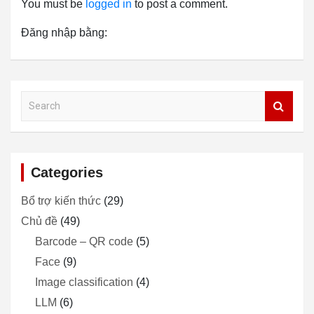
You must be
logged in
to post a comment.
Đăng nhập bằng:
S
e
a
r
c
Categories
h
Bổ trợ kiến thức
(29)
Chủ đề
(49)
Barcode – QR code
(5)
Face
(9)
Image classification
(4)
LLM
(6)