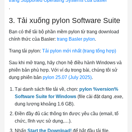
trang Supported Operating Systems của Basler
.
3. Tải xuống pylon Software Suite
Bạn có thể tải bộ phần mềm pylon từ trang download
chính thức của Basler:
trang Basler pylon
.
Trang tải pylon:
Tải pylon mới nhất (trang tổng hợp)
Sau khi mở trang, hãy chọn hệ điều hành Windows và
phiên bản phù hợp. Với ví dụ trong bài, chúng tôi sử
dụng phiên bản
pylon 25.07 (July 2025)
.
Tại danh sách file tải về, chọn:
pylon %version%
Software Suite for Windows
(file cài đặt dạng .exe,
dung lượng khoảng 1.6 GB).
Điền đầy đủ các thông tin được yêu cầu (email, tổ
chức, lĩnh vực sử dụng,…).
Nhấn
Start the Download!
để bắt đầu tải file.