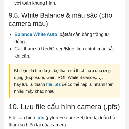
với toàn khung hình.
9.5. White Balance & màu sắc (cho
camera màu)
Balance White Auto
: bật/tắt cân bằng trắng tự
động.
Các tham số Red/Green/Blue: tinh chỉnh màu sắc
khi cần.
Khi bạn đã tìm được bộ tham số thích hợp cho ứng
dụng (Exposure, Gain, ROI, White Balance,…),
hãy lưu lại thành
file .pfs
để có thể nạp lại nhanh trên
nhiều máy khác nhau.
10. Lưu file cấu hình camera (.pfs)
File cấu hình
.pfs
(pylon Feature Set) lưu lại toàn bộ
tham số hiện tại của camera.