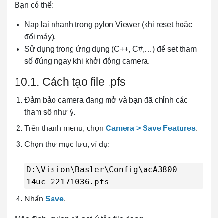
Bạn có thể:
Nạp lại nhanh trong pylon Viewer (khi reset hoặc
đổi máy).
Sử dụng trong ứng dụng (C++, C#,…) để set tham
số đúng ngay khi khởi động camera.
10.1. Cách tạo file .pfs
Đảm bảo camera đang mở và bạn đã chỉnh các
tham số như ý.
Trên thanh menu, chọn
Camera > Save Features
.
Chọn thư mục lưu, ví dụ:
D:\Vision\Basler\Config\acA3800-
14uc_22171036.pfs
Nhấn
Save
.