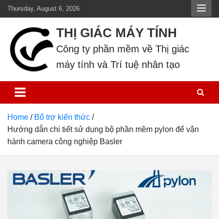
Skip
Thursday, August 6, 2026
to
THỊ GIÁC MÁY TÍNH
content
Công ty phần mềm về Thị giác 
máy tính và Trí tuệ nhân tạo
Home
Bổ trợ kiến thức
Hướng dẫn chi tiết sử dụng bộ phần mềm pylon để vận
hành camera công nghiệp Basler