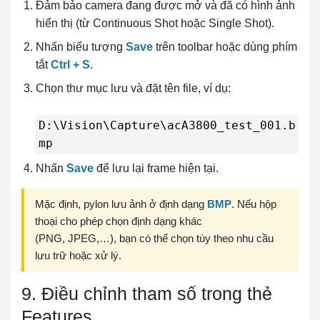
Đảm bảo camera đang được mở và đã có hình ảnh
hiển thị (từ Continuous Shot hoặc Single Shot).
Nhấn biểu tượng
Save
trên toolbar hoặc dùng phím
tắt
Ctrl + S
.
Chọn thư mục lưu và đặt tên file, ví dụ:
D:\Vision\Capture\acA3800_test_001.b
mp
Nhấn
Save
để lưu lại frame hiện tại.
Mặc định, pylon lưu ảnh ở định dạng
BMP
. Nếu hộp
thoại cho phép chọn định dạng khác
(PNG, JPEG,…), bạn có thể chọn tùy theo nhu cầu
lưu trữ hoặc xử lý.
9. Điều chỉnh tham số trong thẻ
Features