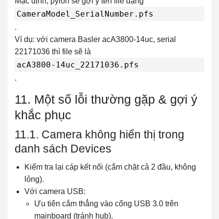
Mặc định, pylon sẽ gợi ý tên file dạng
CameraModel_SerialNumber.pfs
.
Ví dụ: với camera Basler acA3800-14uc, serial
22171036 thì file sẽ là
acA3800-14uc_22171036.pfs
.
11. Một số lỗi thường gặp & gợi ý
khắc phục
11.1. Camera không hiển thị trong
danh sách Devices
Kiểm tra lại cáp kết nối (cắm chặt cả 2 đầu, không
lỏng).
Với camera USB:
Ưu tiên cắm thẳng vào cổng USB 3.0 trên
mainboard (tránh hub).