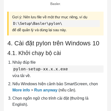
Basler.
Gợi ý: Nên lưu file về một thư mục riêng, ví dụ
D:\Setup\Basler\pylon\
để dễ quản lý và dùng lại sau này.
4. Cài đặt pylon trên Windows 10
4.1. Khởi chạy bộ cài
Nháy đúp file
pylon-setup-xx.x.x.exe
vừa tải về.
Nếu Windows hiện cảnh báo SmartScreen, chọn
More info
>
Run anyway
(nếu cần).
Chọn ngôn ngữ cho trình cài đặt (thường là
English).