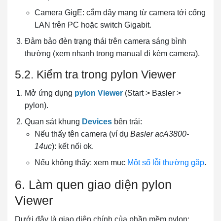
Camera GigE: cắm dây mạng từ camera tới cổng
LAN trên PC hoặc switch Gigabit.
Đảm bảo đèn trạng thái trên camera sáng bình
thường (xem nhanh trong manual đi kèm camera).
5.2. Kiểm tra trong pylon Viewer
Mở ứng dụng
pylon Viewer
(Start > Basler >
pylon).
Quan sát khung
Devices
bên trái:
Nếu thấy tên camera (ví dụ
Basler acA3800-
14uc
): kết nối ok.
Nếu không thấy: xem mục
Một số lỗi thường gặp
.
6. Làm quen giao diện pylon
Viewer
Dưới đây là giao diện chính của phần mềm pylon: