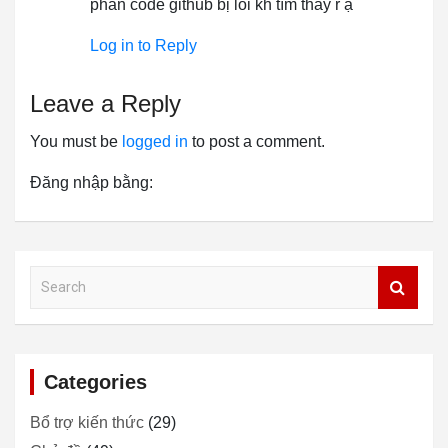
phần code github bị lỗi kh tìm thấy r ạ
Log in to Reply
Leave a Reply
You must be
logged in
to post a comment.
Đăng nhập bằng:
S
e
a
r
c
Categories
h
Bổ trợ kiến thức
(29)