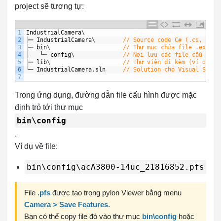
project sẽ tương tự:
1
IndustrialCamera
\
2
├─
IndustrialCamera
\
// Source code C# (.cs, .res
3
├─
bin
\
// Thư mục chứa file .exe sa
4
│
└─
config
\
// Nơi lưu các file cấu hình
5
├─
lib
\
// Thư viện đi kèm (ví dụ Ba
6
└─
IndustrialCamera
.
sln
// Solution cho Visual Studi
7
Trong ứng dụng, đường dẫn file cấu hình được mặc
định trỏ tới thư mục
bin\config
.
Ví dụ về file:
bin\config\acA3800-14uc_21816852.pfs
File
.pfs
được tạo trong pylon Viewer bằng menu
Camera > Save Features
.
Bạn có thể copy file đó vào thư mục
bin\config
hoặc