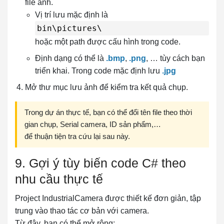
file ảnh.
Vị trí lưu mặc định là
bin\pictures\
hoặc một path được cấu hình trong code.
Định dạng có thể là
.bmp
,
.png
, … tùy cách bạn
triển khai. Trong code mặc định lưu
.jpg
Mở thư mục lưu ảnh để kiểm tra kết quả chụp.
Trong dự án thực tế, bạn có thể đổi tên file theo thời
gian chụp, Serial camera, ID sản phẩm,…
để thuận tiện tra cứu lại sau này.
9. Gợi ý tùy biến code C# theo
nhu cầu thực tế
Project IndustrialCamera được thiết kế đơn giản, tập
trung vào thao tác cơ bản với camera.
Từ đây, bạn có thể mở rộng: