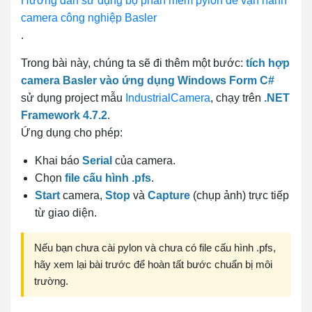
Hướng dẫn sử dụng bộ phần mềm pylon để vận hành
camera công nghiệp Basler
.
Trong bài này, chúng ta sẽ đi thêm một bước:
tích hợp
camera Basler vào ứng dụng Windows Form C#
sử dụng project mẫu
IndustrialCamera
, chạy trên
.NET
Framework 4.7.2
.
Ứng dụng cho phép:
Khai báo
Serial
của camera.
Chọn
file cấu hình .pfs
.
Start
camera,
Stop
và
Capture
(chụp ảnh) trực tiếp
từ giao diện.
Nếu bạn chưa cài pylon và chưa có file cấu hình .pfs,
hãy xem lại bài trước để hoàn tất bước chuẩn bị môi
trường.