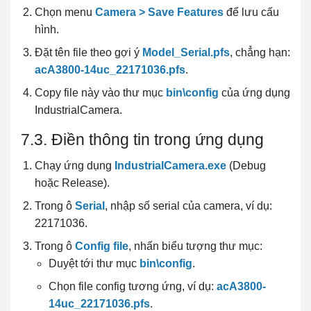
Chọn menu
Camera > Save Features
để lưu cấu
hình.
Đặt tên file theo gợi ý
Model_Serial.pfs
, chẳng hạn:
acA3800-14uc_22171036.pfs
.
Copy file này vào thư mục
bin\config
của ứng dụng
IndustrialCamera.
7.3. Điền thông tin trong ứng dụng
Chạy ứng dụng
IndustrialCamera.exe
(Debug
hoặc Release).
Trong ô
Serial
, nhập số serial của camera, ví dụ:
22171036.
Trong ô
Config file
, nhấn biểu tượng thư mục:
Duyệt tới thư mục
bin\config
.
Chọn file config tương ứng, ví dụ:
acA3800-
14uc_22171036.pfs
.