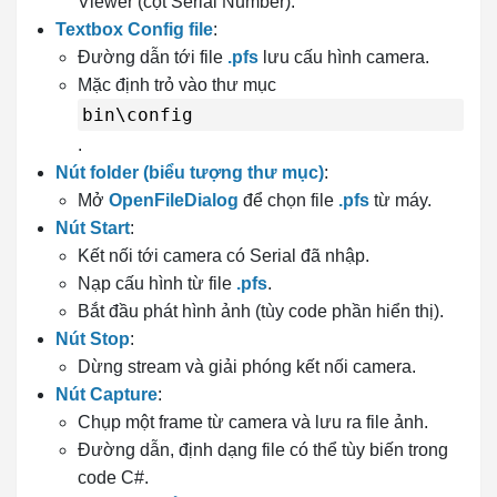
Viewer (cột Serial Number).
Textbox Config file
:
Đường dẫn tới file
.pfs
lưu cấu hình camera.
Mặc định trỏ vào thư mục
bin\config
.
Nút folder (biểu tượng thư mục)
:
Mở
OpenFileDialog
để chọn file
.pfs
từ máy.
Nút Start
:
Kết nối tới camera có Serial đã nhập.
Nạp cấu hình từ file
.pfs
.
Bắt đầu phát hình ảnh (tùy code phần hiển thị).
Nút Stop
:
Dừng stream và giải phóng kết nối camera.
Nút Capture
:
Chụp một frame từ camera và lưu ra file ảnh.
Đường dẫn, định dạng file có thể tùy biến trong
code C#.