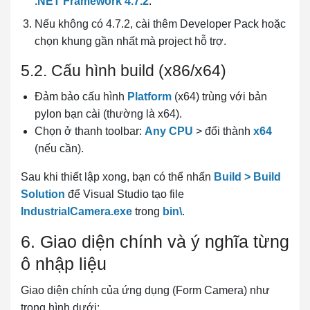
.NET Framework 4.7.2
.
Nếu không có 4.7.2, cài thêm Developer Pack hoặc
chọn khung gần nhất mà project hỗ trợ.
5.2. Cấu hình build (x86/x64)
Đảm bảo cấu hình
Platform
(x64) trùng với bản
pylon bạn cài (thường là x64).
Chọn ở thanh toolbar:
Any CPU
> đổi thành
x64
(nếu cần).
Sau khi thiết lập xong, bạn có thể nhấn
Build > Build
Solution
để Visual Studio tạo file
IndustrialCamera.exe
trong
bin\
.
6. Giao diện chính và ý nghĩa từng
ô nhập liệu
Giao diện chính của ứng dụng (Form Camera) như
trong hình dưới: