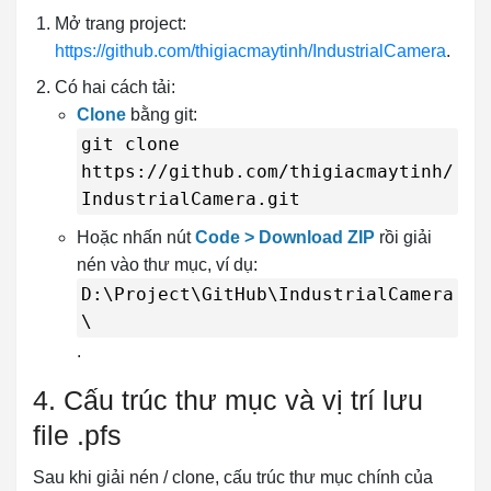
Mở trang project:
https://github.com/thigiacmaytinh/IndustrialCamera
.
Có hai cách tải:
Clone
bằng git:
git clone
https://github.com/thigiacmaytinh/
IndustrialCamera.git
Hoặc nhấn nút
Code > Download ZIP
rồi giải
nén vào thư mục, ví dụ:
D:\Project\GitHub\IndustrialCamera
\
.
4. Cấu trúc thư mục và vị trí lưu
file .pfs
Sau khi giải nén / clone, cấu trúc thư mục chính của