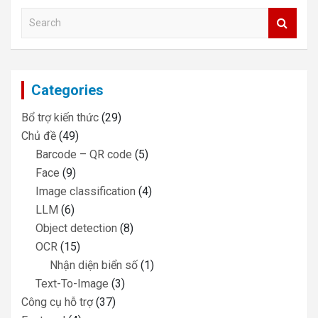
S
e
a
r
c
Categories
h
Bổ trợ kiến thức
(29)
Chủ đề
(49)
Barcode – QR code
(5)
Face
(9)
Image classification
(4)
LLM
(6)
Object detection
(8)
OCR
(15)
Nhận diện biển số
(1)
Text-To-Image
(3)
Công cụ hỗ trợ
(37)