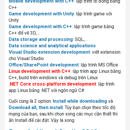
Mobile development with C++
: lập trình di động bằng
C++
Game development with Unity
: lập trình game với
Unity
Game development with C++
: lập trình game bằng
C++ để vẽ 3D,…
Data storage and processing
: SQL,…
Data science and analytical applications
Visual Studio extension development
: viết extension
cho Visual Studio
Office/SharePoint development
: lập trình MS Office
Linux development with C++
: lập trình app Linux bằng
C++, build trên windows và debug trên Linux
.NET Core cross-platform development
: lập trình
app Linux bằng .NET với ngôn ngữ C#
Cuối cùng là 2 option:
Install while downloading
và
Download all, then install
. Tùy bạn chọn theo tốc độ
mạng của bạn, sau khi chọn xong các mục cần thiết thì
ấn Install để cài đặt. Vậy là xong