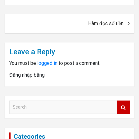
Post
Hàm đọc số tiền
navigation
Leave a Reply
You must be
logged in
to post a comment.
Đăng nhập bằng:
S
e
a
r
c
Categories
h