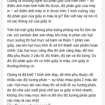
Chúng ta thường nghe độ phân giải của màn hình – số
điểm ảnh màn hình hiển thị được, độ phân giải của máy
in – số điểm ảnh máy in in được trên 1 inch vuông, vậy
độ phân giải của giấy in màu là gì? Bài viết này sẽ nói rõ
về các thông số của giấy in.
Trên bề mặt giấy không phải bằng phẳng mà lồi lõm do
các sợi xenlulo đan xen nhau, khi máy in phun các hạt
mực xuống thì hạt mực sẽ bám và thấm 1 phần vào
giấy, sau khi hạt mực khô đi sẽ trở thành sản phẩm hoàn
chỉnh. Các hạt mực càng đều thì ảnh càng đẹp, để cho
đều phụ thuộc 3 yếu tố: độ thấm, độ lan và độ bóng. Do
đó độ phân giải chỉ có trên giấy in màu, còn giấy in
thường không có.
Chúng ta đã biết 1 hình ảnh đẹp, dễ nhìn phụ thuộc rất
nhiều vào độ tương phản – sự khác nhau giữa 2 màu lân
cận. Hạt mực lan vào nhau thì sẽ mất đi sự tương phản,
do đó nhà sản xuất phải chế tạo ra giấy in khô nhanh,
không cho màu mực lem ra để cho độ tương phản giữa
các màu là cao nhất.