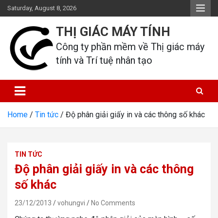
Skip
Saturday, August 8, 2026
to
content
THỊ GIÁC MÁY TÍNH
Công ty phần mềm về Thị giác máy 
tính và Trí tuệ nhân tạo
Home
Tin tức
Độ phân giải giấy in và các thông số khác
TIN TỨC
Độ phân giải giấy in và các thông
số khác
23/12/2013
vohungvi
No Comments