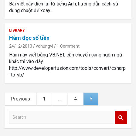
Bài viết này dịch lại từ tiếng Anh, hướng dẫn cách sử
dụng chuột để xoay…
LIBRARY
Hàm đọc số tiền
24/12/2013
vohungvi
1 Comment
Hàm này viết bằng VB.NET, cần chuyển sang ngôn ngữ
khác thì vào đây
http://www.developerfusion.com/tools/convert/csharp
-to-vb/
Posts
Previous
1
…
4
5
navigation
S
e
a
r