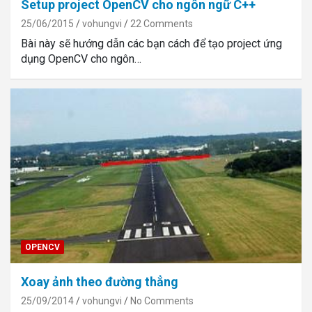
Setup project OpenCV cho ngôn ngữ C++
25/06/2015
vohungvi
22 Comments
Bài này sẽ hướng dẫn các bạn cách để tạo project ứng
dụng OpenCV cho ngôn…
OPENCV
Xoay ảnh theo đường thẳng
25/09/2014
vohungvi
No Comments