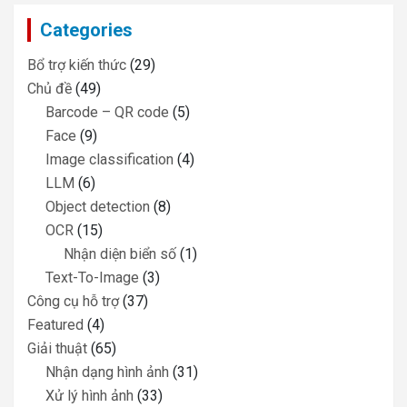
c
Categories
h
Bổ trợ kiến thức
(29)
Chủ đề
(49)
Barcode – QR code
(5)
Face
(9)
Image classification
(4)
LLM
(6)
Object detection
(8)
OCR
(15)
Nhận diện biển số
(1)
Text-To-Image
(3)
Công cụ hỗ trợ
(37)
Featured
(4)
Giải thuật
(65)
Nhận dạng hình ảnh
(31)
Xử lý hình ảnh
(33)