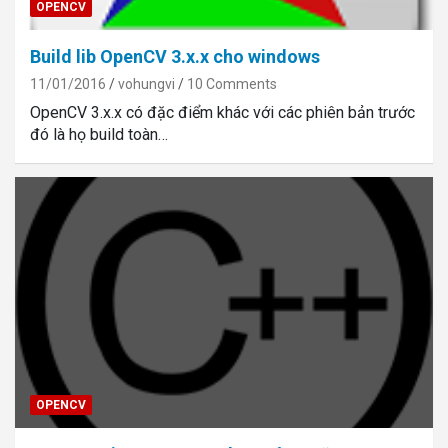
OPENCV
Build lib OpenCV 3.x.x cho windows
11/01/2016
vohungvi
10 Comments
OpenCV 3.x.x có đặc điểm khác với các phiên bản trước
đó là họ build toàn…
OPENCV