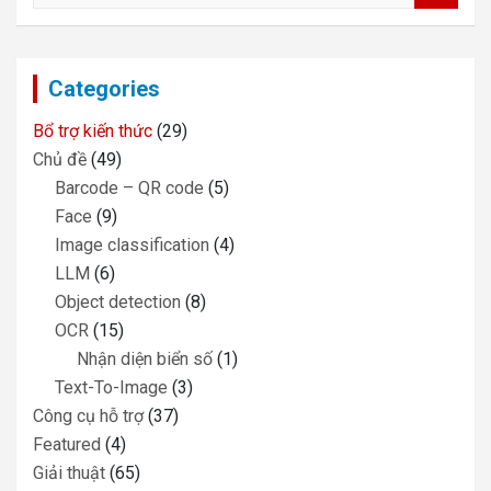
a
r
c
Categories
h
Bổ trợ kiến thức
(29)
Chủ đề
(49)
Barcode – QR code
(5)
Face
(9)
Image classification
(4)
LLM
(6)
Object detection
(8)
OCR
(15)
Nhận diện biển số
(1)
Text-To-Image
(3)
Công cụ hỗ trợ
(37)
Featured
(4)
Giải thuật
(65)