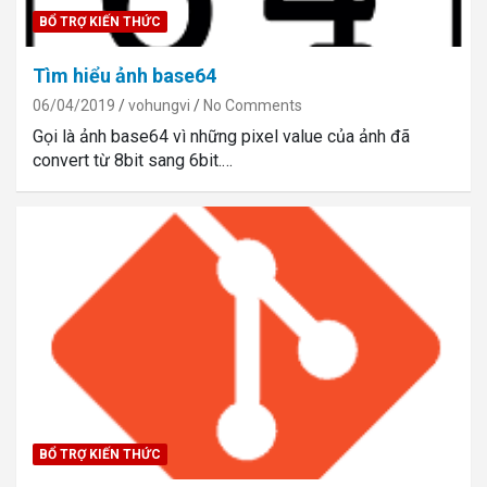
BỔ TRỢ KIẾN THỨC
Tìm hiểu ảnh base64
06/04/2019
vohungvi
No Comments
Gọi là ảnh base64 vì những pixel value của ảnh đã
convert từ 8bit sang 6bit.…
BỔ TRỢ KIẾN THỨC