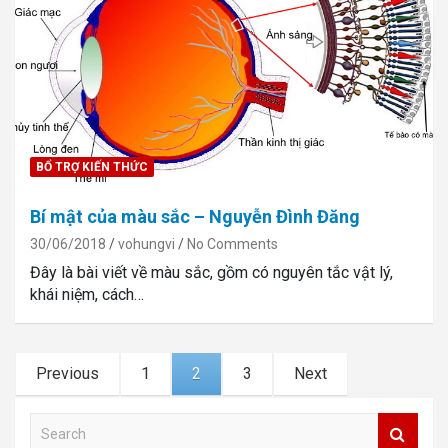
BỔ TRỢ KIẾN THỨC
Bí mật của màu sắc – Nguyễn Đình Đăng
30/06/2018
vohungvi
No Comments
Đây là bài viết về màu sắc, gồm có nguyên tắc vật lý,
khái niệm, cách…
Posts
Previous
1
2
3
Next
navigation
S
e