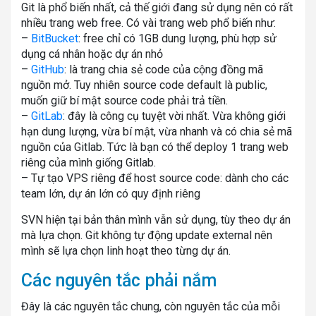
Git là phổ biến nhất, cả thế giới đang sử dụng nên có rất
nhiều trang web free. Có vài trang web phổ biến như:
–
BitBucket
: free chỉ có 1GB dung lượng, phù hợp sử
dụng cá nhân hoặc dự án nhỏ
–
GitHub
: là trang chia sẻ code của cộng đồng mã
nguồn mở. Tuy nhiên source code default là public,
muốn giữ bí mật source code phải trả tiền.
–
GitLab
: đây là công cụ tuyệt vời nhất. Vừa không giới
hạn dung lượng, vừa bí mật, vừa nhanh và có chia sẻ mã
nguồn của Gitlab. Tức là bạn có thể deploy 1 trang web
riêng của mình giống Gitlab.
– Tự tạo VPS riêng để host source code: dành cho các
team lớn, dự án lớn có quy định riêng
SVN hiện tại bản thân mình vẫn sử dụng, tùy theo dự án
mà lựa chọn. Git không tự động update external nên
mình sẽ lựa chọn linh hoạt theo từng dự án.
Các nguyên tắc phải nắm
Đây là các nguyên tắc chung, còn nguyên tắc của mỗi