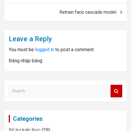
Retrain face cascade model
Leave a Reply
You must be
logged in
to post a comment.
Đăng nhập bằng:
S
e
a
r
c
Categories
h
Bổ trợ kiến thức
(29)