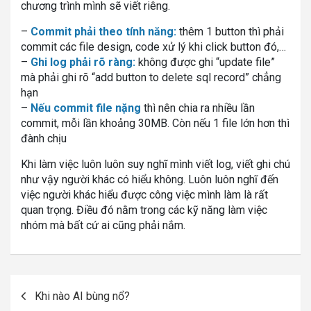
chương trình mình sẽ viết riêng.
–
Commit phải theo tính năng:
thêm 1 button thì phải
commit các file design, code xử lý khi click button đó,…
–
Ghi log phải rõ ràng:
không được ghi “update file”
mà phải ghi rõ “add button to delete sql record” chẳng
hạn
–
Nếu commit file nặng
thì nên chia ra nhiều lần
commit, mỗi lần khoảng 30MB. Còn nếu 1 file lớn hơn thì
đành chịu
Khi làm việc luôn luôn suy nghĩ mình viết log, viết ghi chú
như vậy người khác có hiểu không. Luôn luôn nghĩ đến
việc người khác hiểu được công việc mình làm là rất
quan trọng. Điều đó nằm trong các kỹ năng làm việc
nhóm mà bất cứ ai cũng phải nắm.
Post
Khi nào AI bùng nổ?
navigation