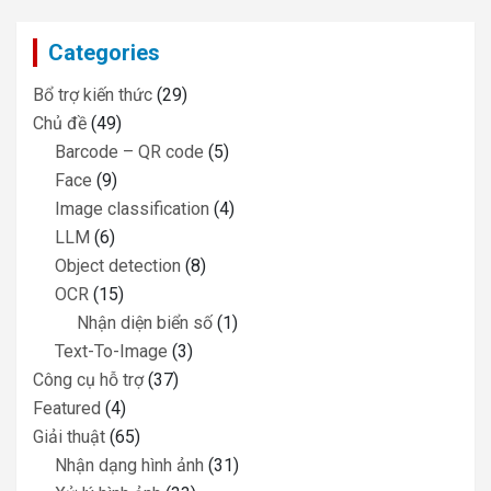
r
c
Categories
h
Bổ trợ kiến thức
(29)
Chủ đề
(49)
Barcode – QR code
(5)
Face
(9)
Image classification
(4)
LLM
(6)
Object detection
(8)
OCR
(15)
Nhận diện biển số
(1)
Text-To-Image
(3)
Công cụ hỗ trợ
(37)
Featured
(4)
Giải thuật
(65)
Nhận dạng hình ảnh
(31)