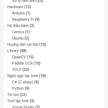
Xử lý hình ảnh
(33)
Hardware
(13)
Arduino
(1)
Raspberry Pi
(9)
Hệ điều hành
(3)
Centos
(1)
Ubuntu
(2)
Hướng dẫn cài đặt
(10)
Library
(48)
OpenCV
(15)
Paddle OCR
(10)
YOLO
(20)
Ngôn ngữ lập trình
(18)
C# (C sharp)
(9)
Python
(9)
Tin tức
(22)
Tool lập trình
(5)
Visual Studio
(3)