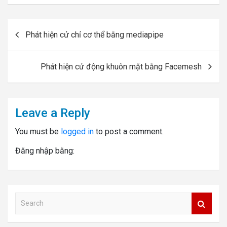
Post
Phát hiện cử chỉ cơ thể bằng mediapipe
navigation
Phát hiện cử động khuôn mặt bằng Facemesh
Leave a Reply
You must be
logged in
to post a comment.
Đăng nhập bằng:
S
e
a