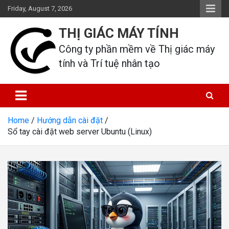
Skip
Friday, August 7, 2026
to
content
THỊ GIÁC MÁY TÍNH
Công ty phần mềm về Thị giác máy 
tính và Trí tuệ nhân tạo
Home
Hướng dẫn cài đặt
Sổ tay cài đặt web server Ubuntu (Linux)