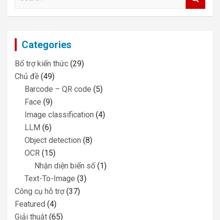
e
a
r
c
Categories
h
Bổ trợ kiến thức
(29)
Chủ đề
(49)
Barcode – QR code
(5)
Face
(9)
Image classification
(4)
LLM
(6)
Object detection
(8)
OCR
(15)
Nhận diện biển số
(1)
Text-To-Image
(3)
Công cụ hỗ trợ
(37)
Featured
(4)
Giải thuật
(65)