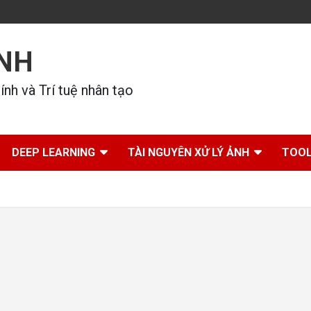
ÍNH
nh và Trí tuệ nhân tạo
DEEP LEARNING
TÀI NGUYÊN XỬ LÝ ẢNH
TOOL