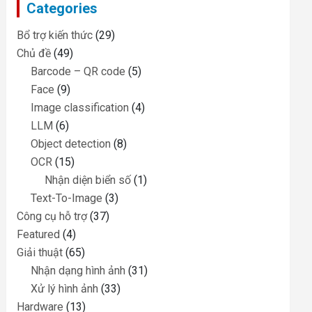
Categories
h
Bổ trợ kiến thức
(29)
Chủ đề
(49)
Barcode – QR code
(5)
Face
(9)
Image classification
(4)
LLM
(6)
Object detection
(8)
OCR
(15)
Nhận diện biển số
(1)
Text-To-Image
(3)
Công cụ hỗ trợ
(37)
Featured
(4)
Giải thuật
(65)
Nhận dạng hình ảnh
(31)
Xử lý hình ảnh
(33)
Hardware
(13)