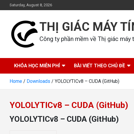
Skip
Saturday, August 8, 2026
to
content
THỊ GIÁC MÁY T
Công ty phần mềm về Thị giác máy tí
KHÓA HỌC MIỄN PHÍ
BÀI VIẾT THEO CHỦ ĐỀ
Home
Downloads
YOLOLYTICv8 – CUDA (GitHub)
YOLOLYTICv8 – CUDA (GitHub)
YOLOLYTICv8 – CUDA (GitHub)