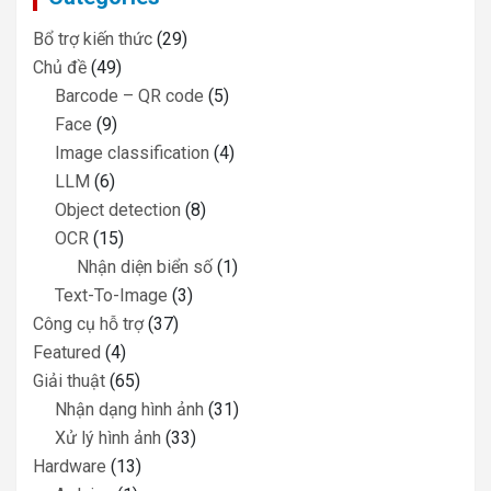
h
Bổ trợ kiến thức
(29)
Chủ đề
(49)
Barcode – QR code
(5)
Face
(9)
Image classification
(4)
LLM
(6)
Object detection
(8)
OCR
(15)
Nhận diện biển số
(1)
Text-To-Image
(3)
Công cụ hỗ trợ
(37)
Featured
(4)
Giải thuật
(65)
Nhận dạng hình ảnh
(31)
Xử lý hình ảnh
(33)
Hardware
(13)