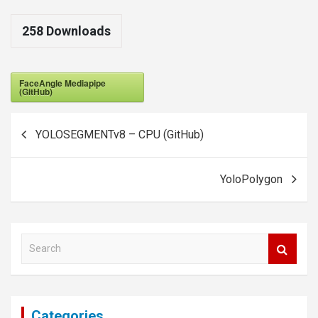
258
Downloads
FaceAngle Mediapipe
(GitHub)
Post
YOLOSEGMENTv8 – CPU (GitHub)
navigation
YoloPolygon
S
e
a
r
c
Categories