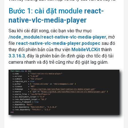
Bước 1: cài đặt module
react-
native-vlc-media-player
Sau khi cài đặt xong, các bạn vào thư mục
/node_module/react-native-vlc-media-player
, mở
file
react-native-vlc-media-player.podspec
sau đó
thay đổi phiên bản của thư viện
MobileVLCKit
thành
3.3.16.3
, đây là phiên bản ổn định giúp cho tốc độ tải
camera nhanh và độ trễ cũng như độ giật lag giảm.