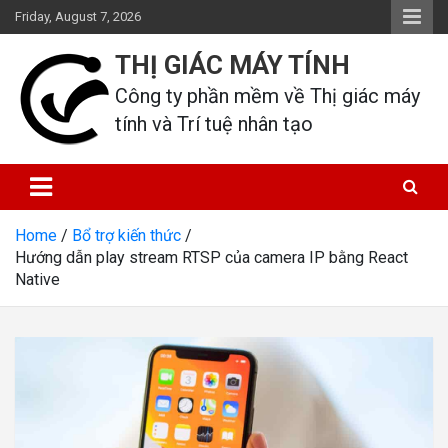
Skip
Friday, August 7, 2026
to
content
THỊ GIÁC MÁY TÍNH
Công ty phần mềm về Thị giác máy 
tính và Trí tuệ nhân tạo
Home
Bổ trợ kiến thức
Hướng dẫn play stream RTSP của camera IP bằng React
Native