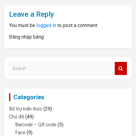
Leave a Reply
You must be
logged in
to post a comment.
Đăng nhập bằng:
S
e
a
r
c
Categories
h
Bổ trợ kiến thức
(29)
Chủ đề
(49)
Barcode – QR code
(5)
Face
(9)