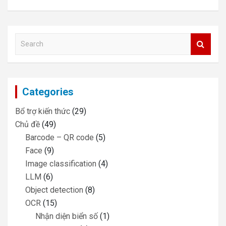
S
e
a
r
c
Categories
h
Bổ trợ kiến thức
(29)
Chủ đề
(49)
Barcode – QR code
(5)
Face
(9)
Image classification
(4)
LLM
(6)
Object detection
(8)
OCR
(15)
Nhận diện biển số
(1)