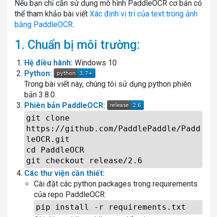
Nếu bạn chỉ cần sử dụng mô hình PaddleOCR cơ bản có
thể tham khảo bài viết
Xác định vị trí của text trong ảnh
bằng PaddleOCR
.
1. Chuẩn bị môi trường:
Hệ điều hành:
Windows 10
Python:
Trong bài viết này, chúng tôi sử dụng python phiên
bản 3.8.0.
Phiên bản PaddleOCR:
git clone
https://github.com/PaddlePaddle/Padd
leOCR.git
cd PaddleOCR
git checkout release/2.6
Các thư viện cần thiết:
Cài đặt các python packages trong requirements
của repo PaddleOCR:
pip install -r requirements.txt