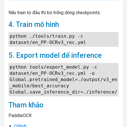
Nếu train từ đầu thì bỏ trống dòng checkpoints.
4. Train mô hình
python ./tools/train.py -c
dataset/en_PP-OCRv3_rec.yml
5. Export model để inference
python tools/export_model.py -c
dataset/en_PP-OCRv3_rec.yml -o
Global.pretrained_model=./output/v3_en
_mobile/best_accuracy
Global.save_inference_dir=./inference/
Tham khảo
PaddleOCR:
Github