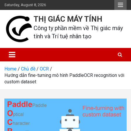
Skip
Saturday, August 8, 2026
to
content
THỊ GIÁC MÁY TÍNH
Công ty phần mềm về Thị giác máy 
tính và Trí tuệ nhân tạo
Home
Chủ đề
OCR
Hướng dẫn fine-turning mô hình PaddleOCR recognition với
custom dataset