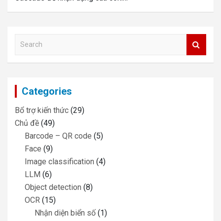
S
e
a
r
c
Categories
h
Bổ trợ kiến thức
(29)
Chủ đề
(49)
Barcode – QR code
(5)
Face
(9)
Image classification
(4)
LLM
(6)
Object detection
(8)
OCR
(15)
Nhận diện biển số
(1)