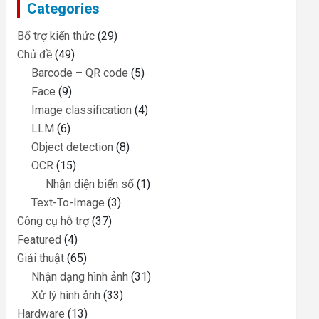
Categories
h
Bổ trợ kiến thức
(29)
Chủ đề
(49)
Barcode – QR code
(5)
Face
(9)
Image classification
(4)
LLM
(6)
Object detection
(8)
OCR
(15)
Nhận diện biển số
(1)
Text-To-Image
(3)
Công cụ hỗ trợ
(37)
Featured
(4)
Giải thuật
(65)
Nhận dạng hình ảnh
(31)
Xử lý hình ảnh
(33)
Hardware
(13)