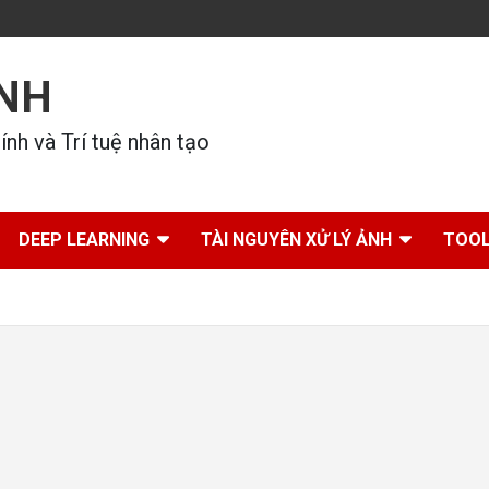
ÍNH
nh và Trí tuệ nhân tạo
DEEP LEARNING
TÀI NGUYÊN XỬ LÝ ẢNH
TOOL