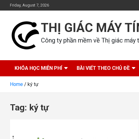
Skip
Friday, August 7, 2026
to
content
THỊ GIÁC MÁY T
Công ty phần mềm về Thị giác máy tí
KHÓA HỌC MIỄN PHÍ
BÀI VIẾT THEO CHỦ ĐỀ
Home
ký tự
Tag:
ký tự