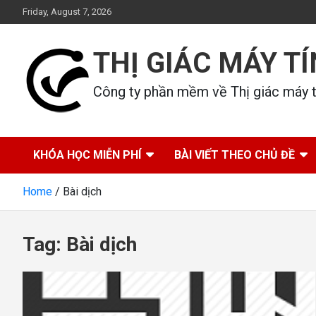
Skip
Friday, August 7, 2026
to
content
THỊ GIÁC MÁY T
Công ty phần mềm về Thị giác máy tí
KHÓA HỌC MIỄN PHÍ
BÀI VIẾT THEO CHỦ ĐỀ
Home
Bài dịch
Tag:
Bài dịch