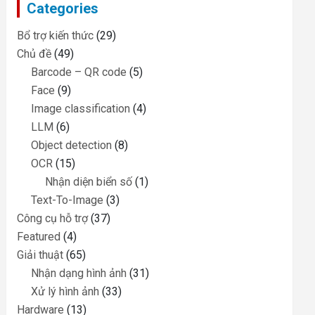
Categories
h
Bổ trợ kiến thức
(29)
Chủ đề
(49)
Barcode – QR code
(5)
Face
(9)
Image classification
(4)
LLM
(6)
Object detection
(8)
OCR
(15)
Nhận diện biển số
(1)
Text-To-Image
(3)
Công cụ hỗ trợ
(37)
Featured
(4)
Giải thuật
(65)
Nhận dạng hình ảnh
(31)
Xử lý hình ảnh
(33)
Hardware
(13)