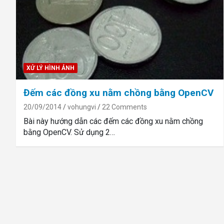
XỬ LÝ HÌNH ẢNH
Đếm các đồng xu nằm chồng bằng OpenCV
20/09/2014
vohungvi
22 Comments
Bài này hướng dẫn các đếm các đồng xu nằm chồng
bằng OpenCV. Sử dụng 2…