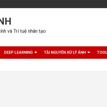
ÍNH
nh và Trí tuệ nhân tạo
DEEP LEARNING
TÀI NGUYÊN XỬ LÝ ẢNH
TOOL