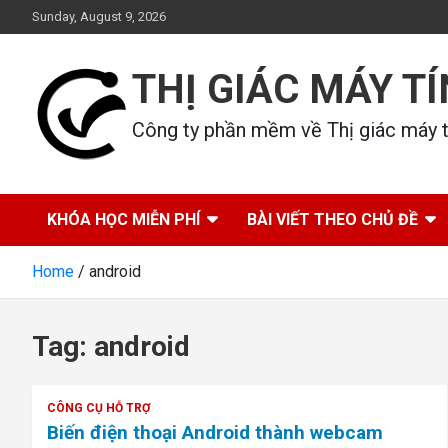
Skip
Sunday, August 9, 2026
to
content
THỊ GIÁC MÁY T
Công ty phần mềm về Thị giác máy tí
KHÓA HỌC MIỄN PHÍ
BÀI VIẾT THEO CHỦ ĐỀ
Home
android
Tag:
android
CÔNG CỤ HỖ TRỢ
Biến điện thoại Android thành webcam