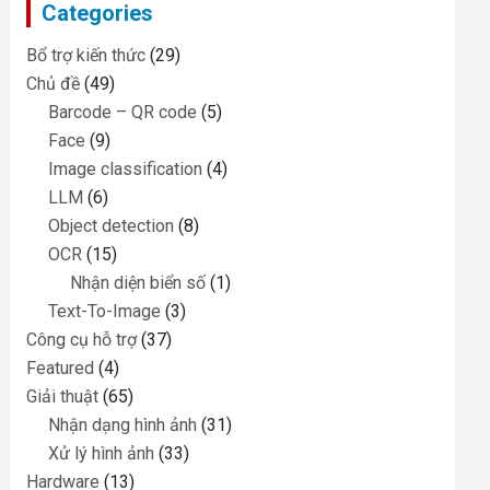
Categories
h
Bổ trợ kiến thức
(29)
Chủ đề
(49)
Barcode – QR code
(5)
Face
(9)
Image classification
(4)
LLM
(6)
Object detection
(8)
OCR
(15)
Nhận diện biển số
(1)
Text-To-Image
(3)
Công cụ hỗ trợ
(37)
Featured
(4)
Giải thuật
(65)
Nhận dạng hình ảnh
(31)
Xử lý hình ảnh
(33)
Hardware
(13)