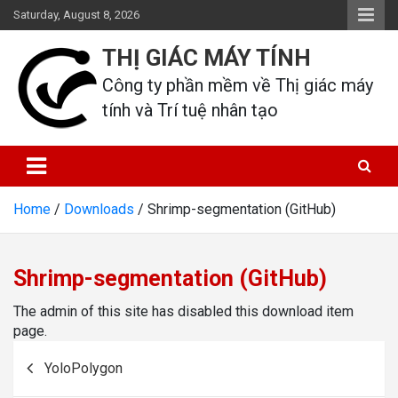
Skip
Saturday, August 8, 2026
to
content
THỊ GIÁC MÁY TÍNH
Công ty phần mềm về Thị giác máy 
tính và Trí tuệ nhân tạo
Home
Downloads
Shrimp-segmentation (GitHub)
Shrimp-segmentation (GitHub)
The admin of this site has disabled this download item
page.
Post
YoloPolygon
navigation