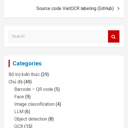
Source code VietOCR labeling (GitHub)
S
e
a
r
c
Categories
h
Bổ trợ kiến thức
(29)
Chủ đề
(49)
Barcode – QR code
(5)
Face
(9)
Image classification
(4)
LLM
(6)
Object detection
(8)
OCR
(15)